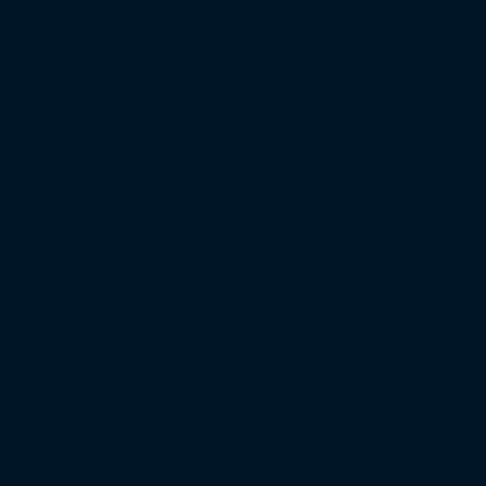
Regionalliga West
Regionalliga Nordost
Regionalliga Südwest
Regionalliga Bayern
Regionalliga Nord
XXL-Zuschauertabelle
XXL-Auswärtsfahrertabelle
Saison 2022/23
Bundesliga
2. Bundesliga
3. Liga
DFB-Pokal
Europapokal
Top Zuschauer
Top Auswärtsfahrer
Saison 2021/22