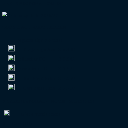
VERBANDSPOKAL-GUIDE
TOP 5 NACH ZUSCHAUERN
Regionalliga Nordost
1.
FC Erzgebirge Aue
Ø 9.438
2.
Hallescher FC
Ø 8.942
3.
Chemnitzer FC
Ø 7.821
4.
FC Rot-Weiß Erfurt
Ø 7.550
5.
FC Carl Zeiss Jena
Ø 7.258
VERBANDSPOKAL – NOCH IM RENNEN
Niederrheinpokal
3. LIGA (III)