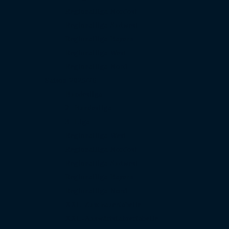
Regionalliga Nordost
Regionalliga Südwest
Regionalliga Bayern
Regionalliga West
Regionalliga Nord
Saison 2025/26
Bundesliga
2. Bundesliga
3. Liga
Regionalliga West
Regionalliga Nordost
Regionalliga Südwest
Regionalliga Bayern
Regionalliga Nord
XXL-Zuschauertabelle
XXL-Auswärtsfahrertabelle