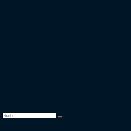
Bundesliga
2. Bundesliga
Saison 2019/20
Bundesliga
2. Bundesliga
3. Liga
DFB-Pokal
Europapokal
Top 50 Zuschauer
Top 25 Auswärtsfahrer
Europapokal
Verbandspokal
Team
Website-Suche umschalten