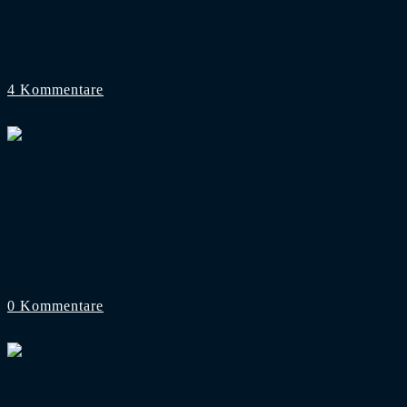
31 Bewerbungen für die Regionalliga Nord 20
31 Vereine nehmen am Zulassungsverfahren zur Regionallig
4 Kommentare
1. April 2026
Foto: Instagram @stahlstadt_groundhopper
Regionalliga
Oldenburg gegen Meppen vor größter Kulisse 
Topspiel, Derby, Oldenburg gegen Meppen! In der Regiona
0 Kommentare
28. November 2025
Foto: Instagram: @foto_matze
Regionalliga
/
Umfrage