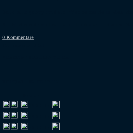
Stimmungsboykott am Wochenende in den deu
Am Wochenende wird es leise in den deutschen Stadien. N
0 Kommentare
15. Dezember 2023
VERMARKTUNGSPARTNER
FUSSBALL IM FREE-TV
Freitag
:
19:00 Uhr
:
19:00 Uhr
:
20:30 Uhr