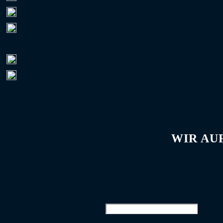
MSV Duisburg
Rot-Weiss Essen
REGIONALLIGA WEST (IV)
1. FC Bocholt
Rot-Weiß Oberhausen
→ Zur kompletten Tabelle
WIR AU
Die falsche 9 © 2026. Alle Rechte vorbehalten. |
Impressum
Diese Website durchsuchen
Suchbegriff... [Enter-Taste]