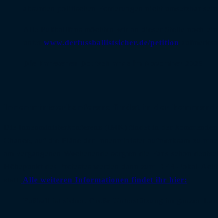
absurden politischen Forderungen nicht umsetzbar sein
Alle Fußballfans möchten wir an dieser Stelle noch ein
unter
www.derfussballistsicher.de/petition
aufmerksa
Die Fanszenen Deutschlands im November 2025
Innenministerkonferenz findet in der kommend
Die Innenministerkonferenz (IMK) findet in der kommenden 
Chance, auf die Pläne der Innenminister aufmerksam zu ma
am vergangenen Wochenende sorgten die Fans schon deutsch
Höhepunkt des Protestes werden dann zum DFB-Pokal-Achtelfi
statt.
Alle weiteren Informationen findet ihr hier:
Fußball ist sicher: Große Unterstützung im ganzen La