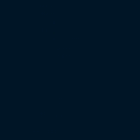
Regionalliga West
Regionalliga Nordost
Regionalliga Südwest
Regionalliga Bayern
Regionalliga Nord
XXL-Zuschauertabelle
XXL-Auswärtsfahrertabelle
Saison 2022/23
Bundesliga
2. Bundesliga
3. Liga
DFB-Pokal
Europapokal
Top Zuschauer
Top Auswärtsfahrer
Saison 2021/22