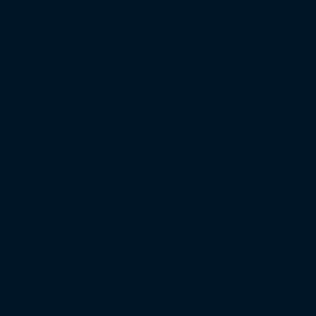
Regionalliga Nordost
Regionalliga Südwest
Regionalliga Bayern
Regionalliga West
Regionalliga Nord
Saison 2025/26
Bundesliga
2. Bundesliga
3. Liga
Regionalliga West
Regionalliga Nordost
Regionalliga Südwest
Regionalliga Bayern
Regionalliga Nord
XXL-Zuschauertabelle
XXL-Auswärtsfahrertabelle