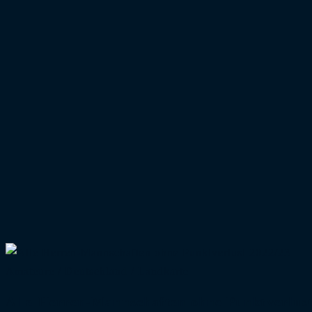
Amateure
/
Deutschland
/
Landkarte
Alle Herren-Mannschaften ohne Punktverlust