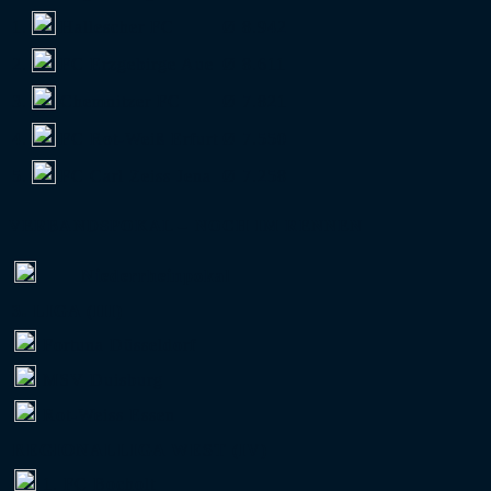
1.
Hallescher FC
Ø 8.942
2.
FC Erzgebirge Aue
Ø 8.611
3.
Chemnitzer FC
Ø 7.821
4.
FC Rot-Weiß Erfurt
Ø 7.550
5.
FC Carl Zeiss Jena
Ø 7.258
VERBANDSPOKAL – NOCH IM RENNEN
Niederrheinpokal
3. LIGA (III)
Fortuna Düsseldorf
MSV Duisburg
Rot-Weiss Essen
REGIONALLIGA WEST (IV)
1. FC Bocholt