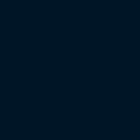
Regionalliga Nordost
Regionalliga Südwest
Regionalliga Bayern
Regionalliga West
Regionalliga Nord
Saison 2025/26
Bundesliga
2. Bundesliga
3. Liga
Regionalliga West
Regionalliga Nordost
Regionalliga Südwest
Regionalliga Bayern
Regionalliga Nord
XXL-Zuschauertabelle
XXL-Auswärtsfahrertabelle