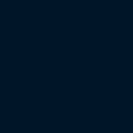
XXL-Heimbereich-Auslastung
XXL-Gästeblock-Auslastung
Saison 2024/25
Bundesliga
2. Bundesliga
3. Liga
Regionalliga West
Regionalliga Nordost
Regionalliga Südwest
Regionalliga Bayern
Regionalliga Nord
XXL-Zuschauertabelle
XXL-Auswärtsfahrertabelle
Saison 2023/24
Bundesliga
2. Bundesliga
3. Liga