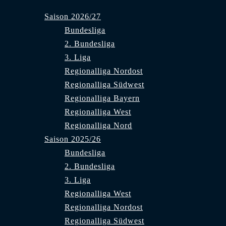
Saison 2026/27
Bundesliga
2. Bundesliga
3. Liga
Regionalliga Nordost
Regionalliga Südwest
Regionalliga Bayern
Regionalliga West
Regionalliga Nord
Saison 2025/26
Bundesliga
2. Bundesliga
3. Liga
Regionalliga West
Regionalliga Nordost
Regionalliga Südwest