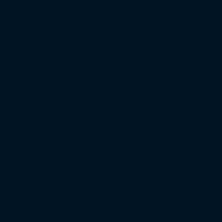
Regionalliga West
Regionalliga Nordost
Regionalliga Südwest
Regionalliga Bayern
Regionalliga Nord
XXL-Zuschauertabelle
XXL-Auswärtsfahrertabelle
XXL-Heimbereich-Auslastung
XXL-Gästeblock-Auslastung
Saison 2024/25
Bundesliga
2. Bundesliga
3. Liga
Regionalliga West
Regionalliga Nordost
Regionalliga Südwest
Regionalliga Bayern