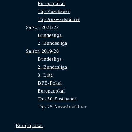
Europapokal
Top Zuschauer
Top Auswärtsfahrer
Saison 2021/22
Bundesliga
2. Bundesliga
Saison 2019/20
Bundesliga
2. Bundesliga
3. Liga
DFB-Pokal
Europapokal
Top 50 Zuschauer
Top 25 Auswärtsfahrer
Europapokal