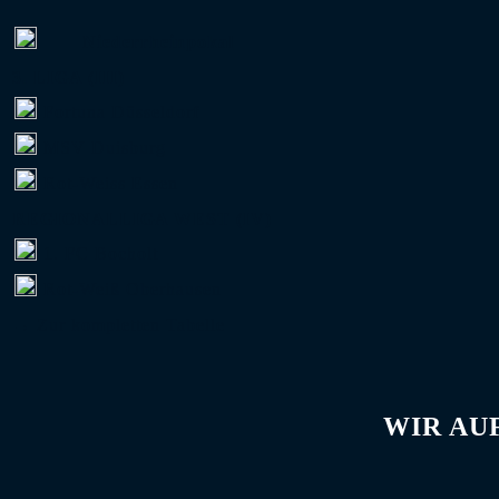
Niederrheinpokal
3. LIGA (III)
Fortuna Düsseldorf
MSV Duisburg
Rot-Weiss Essen
REGIONALLIGA WEST (IV)
1. FC Bocholt
Rot-Weiß Oberhausen
→ Zur kompletten Tabelle
WIR AU