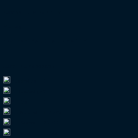
FUSSBALL IM FREE-TV
Montag
EUROPAPOKAL-QUALIFIKATION
ZUSCHAUER 2026/27
Bundesliga
0
2. Bundesliga
0
3. Liga
0
RL Nordost
112.246
RL Bayern
26.522
RL West
10.669