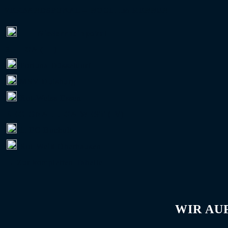
VERBANDSPOKAL – NOCH IM RENNEN
Niederrheinpokal
3. LIGA (III)
Fortuna Düsseldorf
MSV Duisburg
Rot-Weiss Essen
REGIONALLIGA WEST (IV)
1. FC Bocholt
Rot-Weiß Oberhausen
→ Zur kompletten Tabelle
WIR AU