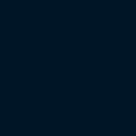
Regionalliga West
Regionalliga Nordost
Regionalliga Südwest
Regionalliga Bayern
Regionalliga Nord
XXL-Zuschauertabelle
XXL-Auswärtsfahrertabelle
Saison 2022/23
Bundesliga
2. Bundesliga
3. Liga
DFB-Pokal
Europapokal
Top Zuschauer
Top Auswärtsfahrer
Saison 2021/22