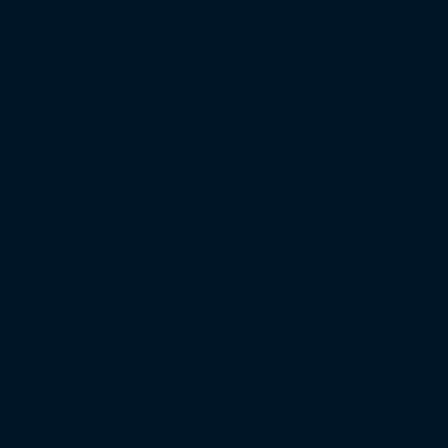
XXL-Heimbereich-Auslastung
XXL-Gästeblock-Auslastung
Saison 2024/25
Bundesliga
2. Bundesliga
3. Liga
Regionalliga West
Regionalliga Nordost
Regionalliga Südwest
Regionalliga Bayern
Regionalliga Nord
XXL-Zuschauertabelle
XXL-Auswärtsfahrertabelle
Saison 2023/24
Bundesliga
2. Bundesliga
3. Liga