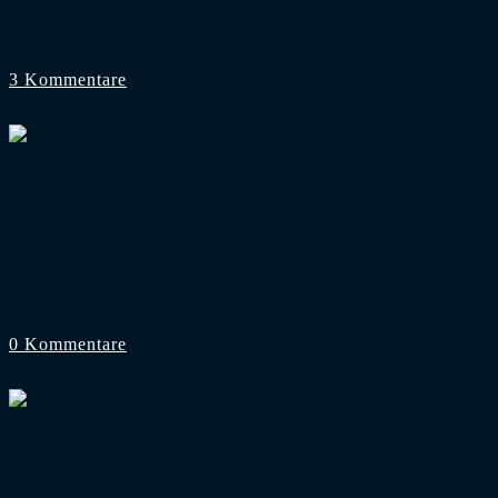
Insgesamt 36 Mannschaften qualifizieren sich für die Euro
3 Kommentare
28. August 2024
Foto: Instagram @makki.sport2
Champions League
/
Conference League
/
DFB-Pokal
/
Eur
Die Woche der Auslosungen
Es ist eine Traumwoche für die Freunde von Auslosungen.
0 Kommentare
26. August 2024
Foto: Instagram @fuppes.muss.dreckig.bleiben
DFB-Pokal