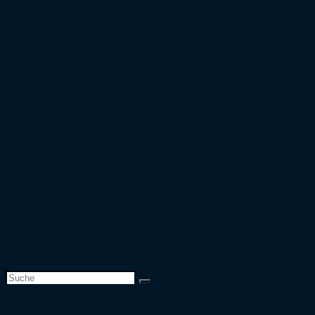
Bundesliga
2. Bundesliga
Saison 2019/20
Bundesliga
2. Bundesliga
3. Liga
DFB-Pokal
Europapokal
Top 50 Zuschauer
Top 25 Auswärtsfahrer
Europapokal
Verbandspokal
Team
Website-Suche umschalten