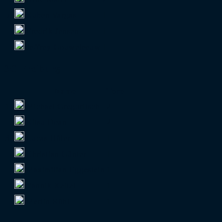
5.
Ruben Vargas
1
Fredrik Jensen
1
Jeffrey Gouweleeuw
1
SC Freiburg
Name
Tore
1.
Michael Gregoritsch
2
Ritsu Doan
2
3.
Lucas Höler
1
Christian Günter
1
Maximilian Eggestein
1
Yannik Keitel
1
Merlin Röhl
1