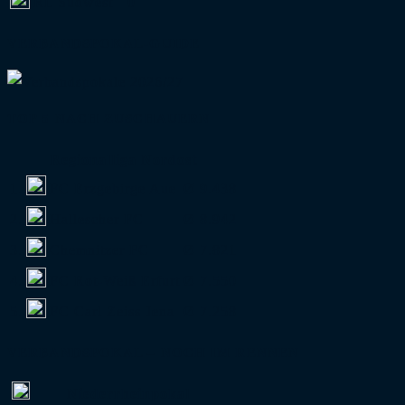
RL Südwest
0
VERBANDSPOKAL-GUIDE
TOP 5 NACH ZUSCHAUERN
Regionalliga Nordost
1.
FC Erzgebirge Aue
Ø 9.438
2.
Hallescher FC
Ø 8.942
3.
Chemnitzer FC
Ø 7.821
4.
FC Rot-Weiß Erfurt
Ø 7.550
5.
FC Carl Zeiss Jena
Ø 7.258
VERBANDSPOKAL – NOCH IM RENNEN
Niederrheinpokal