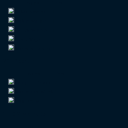
Name
Tore
1.
Lukas Nmecha
1
Joakim Maehle
1
Patrick Wimmer
1
Lovro Majer
1
Maxence Lacroix
1
VfL Bochum
Name
Tore
1.
Philipp Hofmann
2
2.
Maximilian Wittek
1
Ivan Ordets
1
1. FSV Mainz 05
Name
Tore