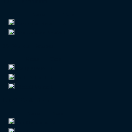
TSG Hoffenheim
Name
Tore
1.
Maximilian Beier
3
2.
John Anthony Brooks
1
SV Werder Bremen
Name
Tore
1.
Skelly Alvero
1
Justin Njinmah
1
Mitchell Weiser
1
1. FC Heidenheim
Name
Tore
1.
Tim Kleindienst
2
2.
Marvin Pieringer
1