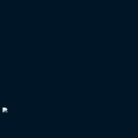
Alle Bundesliga-Torschützen im März
Beitrag veröffentlicht:
4. April 2024