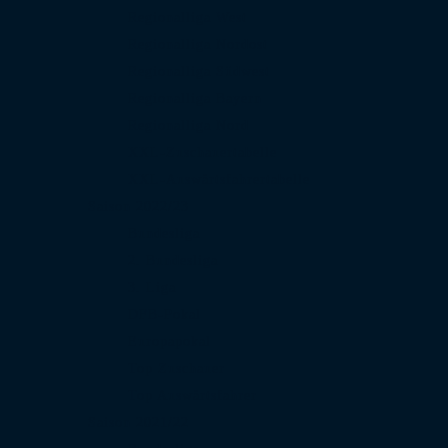
Regionalliga West
Regionalliga Nordost
Regionalliga Südwest
Regionalliga Bayern
Regionalliga Nord
XXL-Zuschauertabelle
XXL-Auswärtsfahrertabelle
Saison 2022/23
Bundesliga
2. Bundesliga
3. Liga
DFB-Pokal
Europapokal
Top Zuschauer
Top Auswärtsfahrer
Saison 2021/22