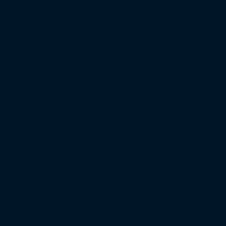
Start
Supporter
Zuschauer
Saison 2026/27
Bundesliga
2. Bundesliga
3. Liga
Regionalliga Nordost
Regionalliga Südwest
Regionalliga Bayern
Regionalliga West
Regionalliga Nord
Saison 2025/26
Bundesliga
2. Bundesliga
3. Liga