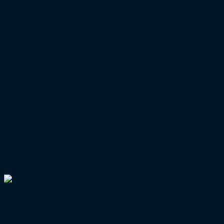
Foto: Instagram: @grenzenlos_groundhopping
MSV Duisburg sorgt für den größten Gästea