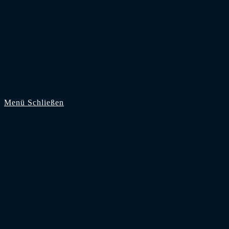
Zum Inhalt springen
Menü
Schließen
Start
Supporter
Zuschauer
Saison 2026/27
Bundesliga
2. Bundesliga
3. Liga