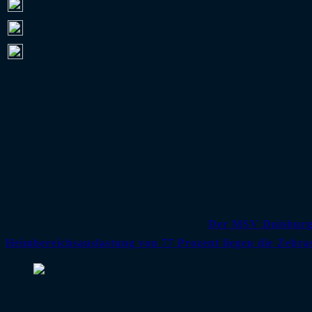
FC Erzgebirge Aue
270
Sa, 14:00h
1. FC Schweinfurt
200
Fr, 19:00h
Viktoria Köln
100
Sa, 14:00h
Bisher sorgten rund 300 Fans des SSV Ulm 1846 für die größ
ehemaligen Bundesligisten fand ebenfalls in einer Englische
zu Gast. Die Fans von der Wedau werden diesen Wert am Di
Große Kulisse für Spitzenspiel der 3. Liga
Während im Gästebereich des Saarbrücker Ludwigsparkstadio
besser. Bei den ersten vier Saisonspielen in der 3. Liga war
Drittligisten ist dieser Wert noch höher.
Der MSV Duisburg 
Heimbereichsauslastung von 77 Prozent liegen die Zebras
Foto: Instagram @stadiumlove