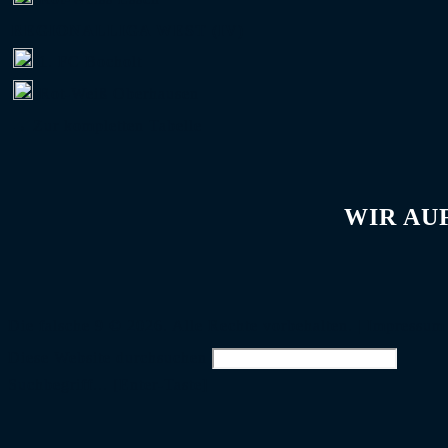
REGIONALLIGA WEST (IV)
1. FC Bocholt
Rot-Weiß Oberhausen
→ Zur kompletten Tabelle
WIR AU
Die falsche 9 © 2026. Alle Rechte vorbehalten. |
Impressum
Diese Website durchsuchen
Suchbegriff... [Enter-Taste]