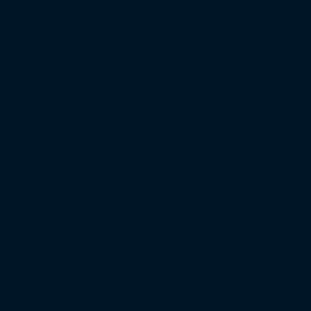
Regionalliga West
Regionalliga Nordost
Regionalliga Südwest
Regionalliga Bayern
Regionalliga Nord
XXL-Zuschauertabelle
XXL-Auswärtsfahrertabelle
Saison 2022/23
Bundesliga
2. Bundesliga
3. Liga
DFB-Pokal
Europapokal
Top Zuschauer
Top Auswärtsfahrer
Saison 2021/22