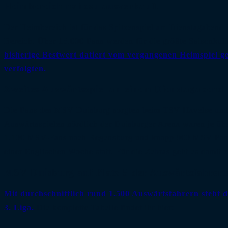
Heimbereich nahezu ausverkauft
Der Heimbereich ist für das Spitzenspiel am Dienstagabend i
Bereich. Über 15.000 Fans werden für die größte Saisonkul
bisherige Bestwert datiert vom vergangenen Heimspiel ge
verfolgten.
Zweites Auswärtsspiel an einem Dienstagabend
Die Fans des MSV Duisburg sorgten beim TSV Havelse und d
Auswärtsspielen nördlich der Duisburger Arena waren je übe
1.100 MSV-Fans nach Regensburg und knapp 900 MSV-Fans na
einer Englischen Woche statt. Für die Zebras geht es damit
MSV Duisburg auf Platz 5 der Auswärtsfahrerta
Mit durchschnittlich rund 1.500 Auswärtsfahrern steht 
3. Liga.
Die komplette Tabelle findet ihr hier: