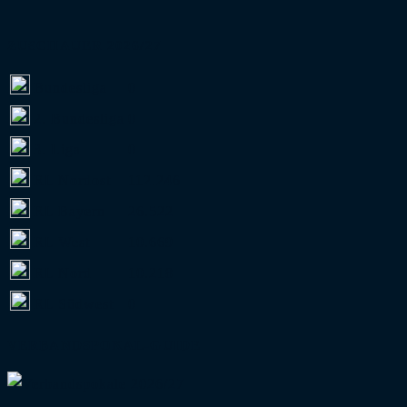
ZUSCHAUER 2026/27
Bundesliga
0
2. Bundesliga
0
3. Liga
0
RL Nordost
112.246
RL Bayern
26.522
RL West
10.669
RL Nord
10.218
RL Südwest
0
VERBANDSPOKAL-GUIDE