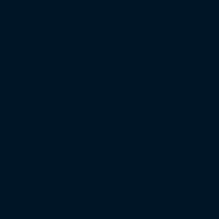
XXL-Heimbereich-Auslastung
XXL-Gästeblock-Auslastung
Saison 2024/25
Bundesliga
2. Bundesliga
3. Liga
Regionalliga West
Regionalliga Nordost
Regionalliga Südwest
Regionalliga Bayern
Regionalliga Nord
XXL-Zuschauertabelle
XXL-Auswärtsfahrertabelle
Saison 2023/24
Bundesliga
2. Bundesliga
3. Liga