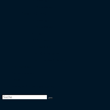
Bundesliga
2. Bundesliga
Saison 2019/20
Bundesliga
2. Bundesliga
3. Liga
DFB-Pokal
Europapokal
Top 50 Zuschauer
Top 25 Auswärtsfahrer
Europapokal
Verbandspokal
Team
Website-Suche umschalten