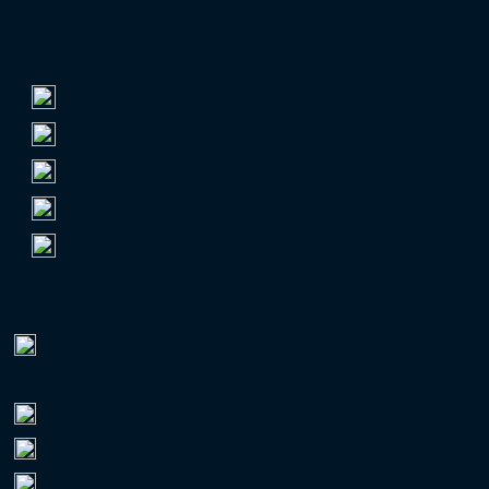
TOP 5 NACH ZUSCHAUERN
Regionalliga Nordost
1.
FC Erzgebirge Aue
Ø 9.438
2.
Hallescher FC
Ø 8.942
3.
Chemnitzer FC
Ø 7.821
4.
FC Rot-Weiß Erfurt
Ø 7.550
5.
FC Carl Zeiss Jena
Ø 7.258
VERBANDSPOKAL – NOCH IM RENNEN
Niederrheinpokal
3. LIGA (III)
Fortuna Düsseldorf
MSV Duisburg
Rot-Weiss Essen