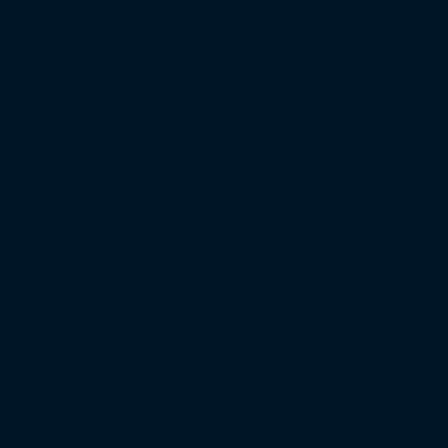
3. Liga: Zuschauer und Auswärtsfahrer
Autor:
Christian Link
Quelle:
Die falsche 9
Weitere Artikel ansehen
Vorheriger Beitrag
Energie Cottbus sorgt für größten Gästea
Nächster Beitrag
Aachen droht gegen Aue kleinste Kulisse se
VERMARKTUNGSPARTNER
FUSSBALL IM FREE-TV
Montag
EUROPAPOKAL-QUALIFIKATION