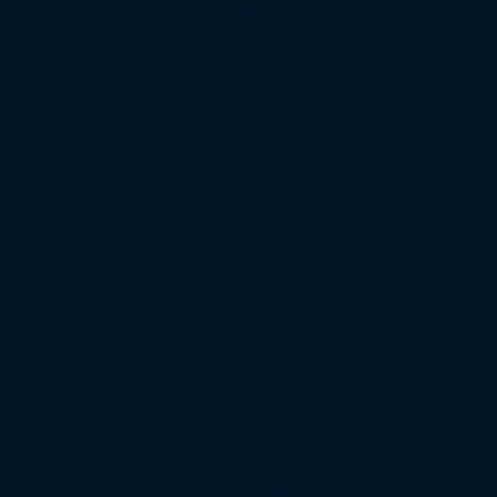
Regionalliga West
Regionalliga Nordost
Regionalliga Südwest
Regionalliga Bayern
Regionalliga Nord
XXL-Zuschauertabelle
XXL-Auswärtsfahrertabelle
XXL-Heimbereich-Auslastung
XXL-Gästeblock-Auslastung
Saison 2024/25
Bundesliga
2. Bundesliga
3. Liga
Regionalliga West
Regionalliga Nordost
Regionalliga Südwest
Regionalliga Bayern