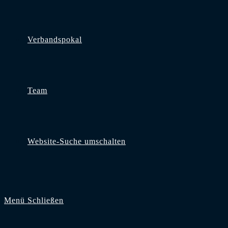
Verbandspokal
Team
Website-Suche umschalten
Menü
Schließen