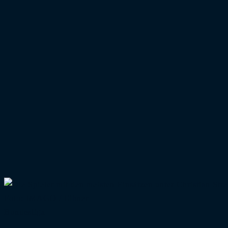
Foto: IMAGO / Eibner
Bundesliga