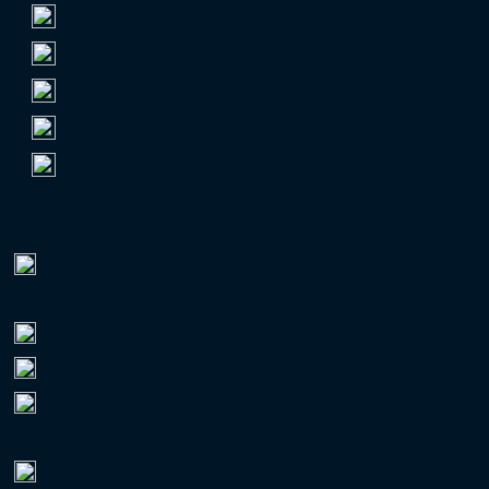
1.
FC Erzgebirge Aue
Ø 9.438
2.
Hallescher FC
Ø 8.942
3.
Chemnitzer FC
Ø 7.821
4.
FC Rot-Weiß Erfurt
Ø 7.550
5.
FC Carl Zeiss Jena
Ø 7.258
VERBANDSPOKAL – NOCH IM RENNEN
Niederrheinpokal
3. LIGA (III)
Fortuna Düsseldorf
MSV Duisburg
Rot-Weiss Essen
REGIONALLIGA WEST (IV)
1. FC Bocholt