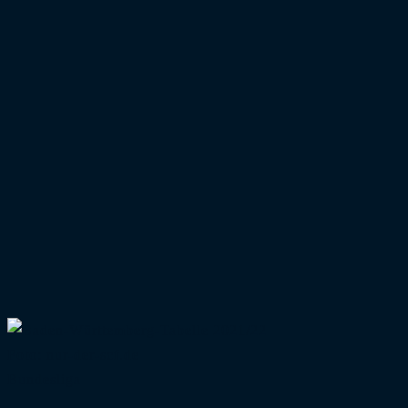
Foto: nur-der-scf.de
Bundesliga