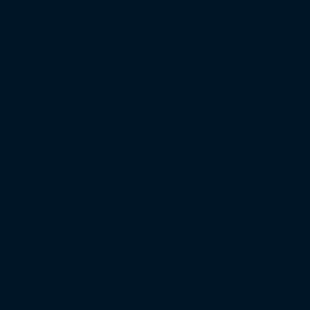
Regionalliga West
Regionalliga Nordost
Regionalliga Südwest
Regionalliga Bayern
Regionalliga Nord
XXL-Zuschauertabelle
XXL-Auswärtsfahrertabelle
Saison 2022/23
Bundesliga
2. Bundesliga
3. Liga
DFB-Pokal
Europapokal
Top Zuschauer
Top Auswärtsfahrer
Saison 2021/22