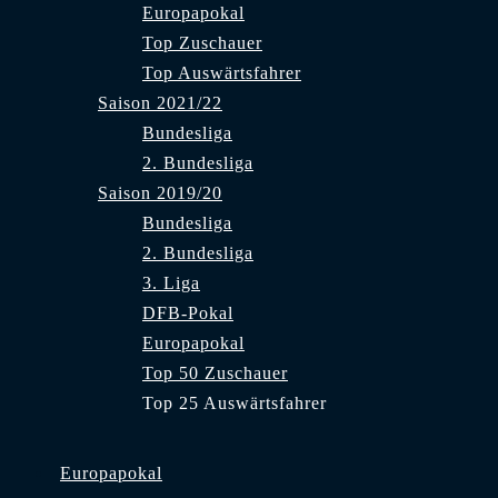
Europapokal
Top Zuschauer
Top Auswärtsfahrer
Saison 2021/22
Bundesliga
2. Bundesliga
Saison 2019/20
Bundesliga
2. Bundesliga
3. Liga
DFB-Pokal
Europapokal
Top 50 Zuschauer
Top 25 Auswärtsfahrer
Europapokal