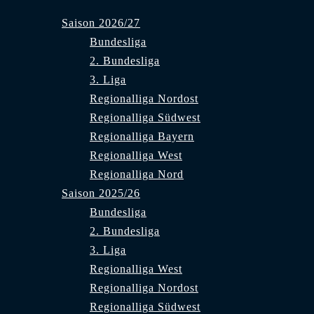
Saison 2026/27
Bundesliga
2. Bundesliga
3. Liga
Regionalliga Nordost
Regionalliga Südwest
Regionalliga Bayern
Regionalliga West
Regionalliga Nord
Saison 2025/26
Bundesliga
2. Bundesliga
3. Liga
Regionalliga West
Regionalliga Nordost
Regionalliga Südwest