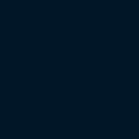
Start
Supporter
Zuschauer
Saison 2026/27
Bundesliga
2. Bundesliga
3. Liga
Regionalliga Nordost
Regionalliga Südwest
Regionalliga Bayern
Regionalliga West
Regionalliga Nord
Saison 2025/26
Bundesliga
2. Bundesliga
3. Liga