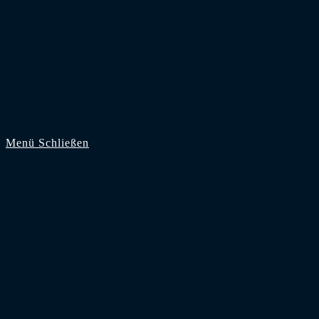
Zum Inhalt springen
Menü
Schließen
Start
Supporter
Zuschauer
Saison 2026/27
Bundesliga
2. Bundesliga
3. Liga