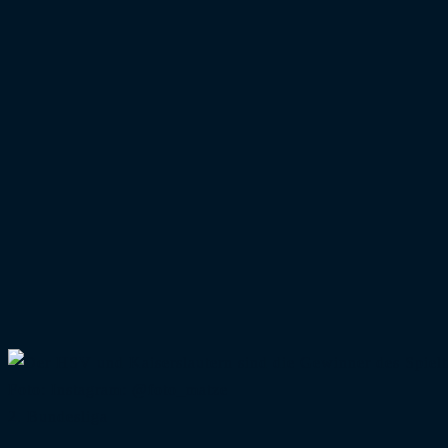
Foto: Instagram: @foto_matze
2. Bundesliga