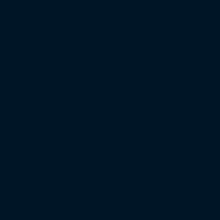
Start
Supporter
Zuschauer
Saison 2026/27
Bundesliga
2. Bundesliga
3. Liga
Regionalliga Nordost
Regionalliga Südwest
Regionalliga Bayern
Regionalliga West
Regionalliga Nord
Saison 2025/26
Bundesliga
2. Bundesliga
3. Liga