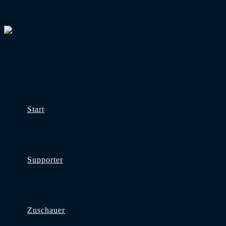
Zum Inhalt springen
Start
Supporter
Zuschauer