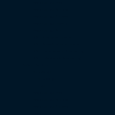
Regionalliga West
Regionalliga Nordost
Regionalliga Südwest
Regionalliga Bayern
Regionalliga Nord
XXL-Zuschauertabelle
XXL-Auswärtsfahrertabelle
XXL-Heimbereich-Auslastung
XXL-Gästeblock-Auslastung
Saison 2024/25
Bundesliga
2. Bundesliga
3. Liga
Regionalliga West
Regionalliga Nordost
Regionalliga Südwest
Regionalliga Bayern