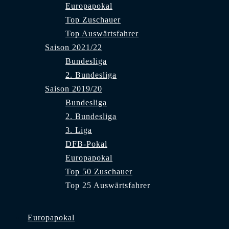
Europapokal
Top Zuschauer
Top Auswärtsfahrer
Saison 2021/22
Bundesliga
2. Bundesliga
Saison 2019/20
Bundesliga
2. Bundesliga
3. Liga
DFB-Pokal
Europapokal
Top 50 Zuschauer
Top 25 Auswärtsfahrer
Europapokal