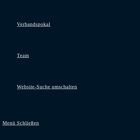
Verbandspokal
Team
Website-Suche umschalten
Menü
Schließen