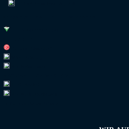
5.
FC Carl Zeiss Jena
Ø 7.258
VERBANDSPOKAL – NOCH IM RENNEN
Niederrheinpokal
3. LIGA (III)
Fortuna Düsseldorf
MSV Duisburg
Rot-Weiss Essen
REGIONALLIGA WEST (IV)
1. FC Bocholt
Rot-Weiß Oberhausen
→ Zur kompletten Tabelle