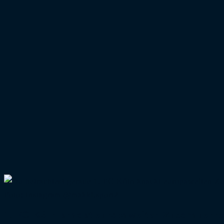
Foto: Instagram @makki.sport2
1. FC Köln knackt europaweiten Zuschauerr