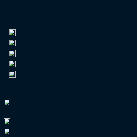
TOP 5 NACH ZUSCHAUERN
Regionalliga Nordost
1.
FC Erzgebirge Aue
Ø 9.438
2.
Hallescher FC
Ø 8.942
3.
Chemnitzer FC
Ø 7.821
4.
FC Rot-Weiß Erfurt
Ø 7.550
5.
FC Carl Zeiss Jena
Ø 7.258
VERBANDSPOKAL – NOCH IM RENNEN
Niederrheinpokal
3. LIGA (III)
Fortuna Düsseldorf
MSV Duisburg