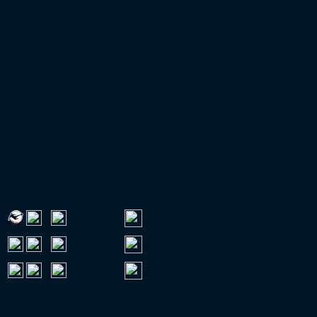
Weitere Artikel ansehen
Vorheriger Beitrag
Jahn Regensburg auf Platz 45 der Zuscha
Nächster Beitrag
Waldhof Mannheim auf Platz 43 der Zuscha
VERMARKTUNGSPARTNER
FUSSBALL IM FREE-TV
Freitag
:
19:00 Uhr
:
19:00 Uhr
:
20:30 Uhr
EUROPAPOKAL-QUALIFIKATION