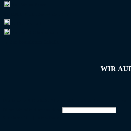
Rot-Weiss Essen
REGIONALLIGA WEST (IV)
1. FC Bocholt
Rot-Weiß Oberhausen
→ Zur kompletten Tabelle
WIR AU
Die falsche 9 © 2026. Alle Rechte vorbehalten. |
Impressum
Diese Website durchsuchen
Suchbegriff... [Enter-Taste]