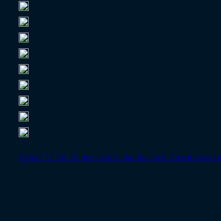
42.
SpVgg Fürth
13.071
43.
Waldhof Mannheim
12.979
44.
1. FC Saarbrücken
12.881
45.
Jahn Regensburg
12.630
46.
SC Preußen Münster
12.268
47.
SV Elversberg
9.489
48.
FC Erzgebirge Aue
8.972
49.
Hallescher FC
7.543
50.
FC Carl Zeiss Jena
7.001
Die
Plätze 51 bis 75 der deutschlandweiten Zuschauertab
Zuschauertabelle 2024/25
Autor:
Christian Link
Quelle:
Die falsche 9