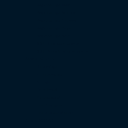
Regionalliga West
Regionalliga Nordost
Regionalliga Südwest
Regionalliga Bayern
Regionalliga Nord
XXL-Zuschauertabelle
XXL-Auswärtsfahrertabelle
Saison 2022/23
Bundesliga
2. Bundesliga
3. Liga
DFB-Pokal
Europapokal
Top Zuschauer
Top Auswärtsfahrer
Saison 2021/22