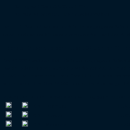
Beitrag veröffentlicht:
29. Juli 2025
Beitrags-Kategorie:
3. Liga
/
Zuschauerzahlen
Der 1. FC Saarbrücken war auch in der vergangenen Saison 
verzeichnete seinen höchsten Zuschauerschnitt seit dem Abst
Höchster Zuschauerschnitt seit 32 Jahren für 
Fast 40.000 Zuschauer mehr als in der vergangenen Saison z
Das dritte Jahr in Serie wurde die Marke von 200.000 Stadi
2024/25. Mit einem Schnitt von über 13.000 Zuschauern ver
es durchschnittlich über 23.000 Fans zu den Bundesliga-He
Zuschauer bei den Heimspielen des 1. FC Saarbrücken 
:
FCS - Dortmund II
15.30
:
FCS - Dresden
15.30
:
FCS - Mannheim
15.20