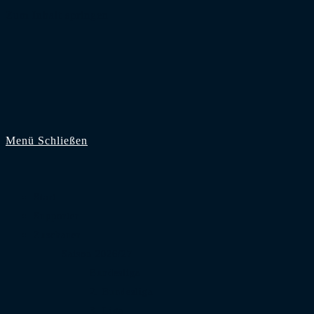
Zum Inhalt springen
Menü
Schließen
Start
Supporter
Zuschauer
Saison 2026/27
Bundesliga
2. Bundesliga
3. Liga