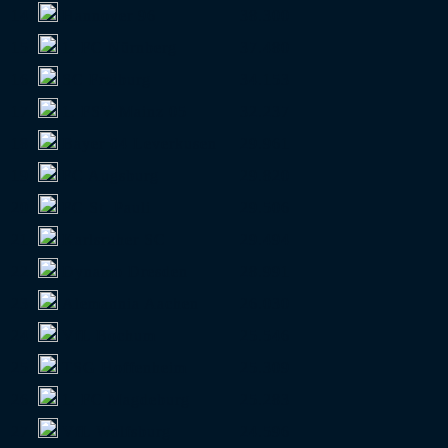
14.
Hannover 96
38.300
15.
1. FC Nürnberg
37.480
16.
SC Freiburg
34.153
17.
1. FSV Mainz 05
32.237
18.
Bayer 04 Leverkusen
29.961
19.
FC Augsburg
29.820
20.
FC St. Pauli
29.506
21.
Karlsruher SC
29.494
22.
Dynamo Dresden
28.991
23.
Alemannia Aachen
26.030
24.
VfL Bochum
25.546
25.
TSG Hoffenheim
25.309
26.
1. FC Magdeburg
25.283
27.
VfL Wolfsburg
24.596