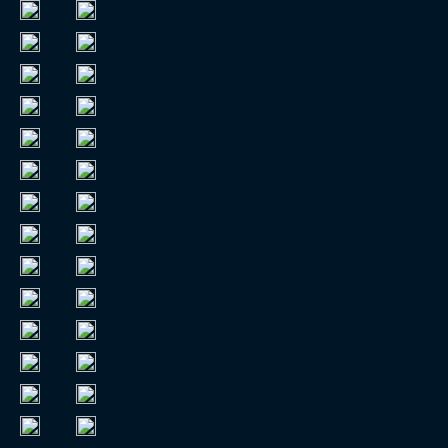
:
FCS - Cottbus
14.54
:
FCS - Verl
14.23
:
FCS - Aachen
13.65
:
FCS - Essen
13.49
:
FCS - Rostock
13.43
:
FCS - 1860 München
13.19
:
FCS - Osnabrück
13.14
:
FCS - Sandhausen
12.74
:
FCS - Wiesbaden
12.32
:
FCS - Stuttgart II
12.28
:
FCS - Bielefeld
11.93
:
FCS - Hannover II
11.33
:
FCS - Aue
11.19
:
FCS - Unterhaching
10.86