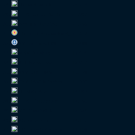
28.
Hansa Rostock
24.253
29.
1. FC Union Berlin
21.907
30.
Arminia Bielefeld
21.266
31.
Eintracht Braunschweig
21.052
32.
SV Darmstadt 98
17.488
33.
MSV Duisburg
16.959
34.
Rot-Weiss Essen
16.957
35.
SSV Ulm 1846
15.778
36.
TSV 1860 München
15.000
37.
Holstein Kiel
14.893
38.
1. FC Heidenheim
14.760
39.
VfL Osnabrück
14.649
40.
SC Paderborn
14.117
41.
FC Energie Cottbus
13.108