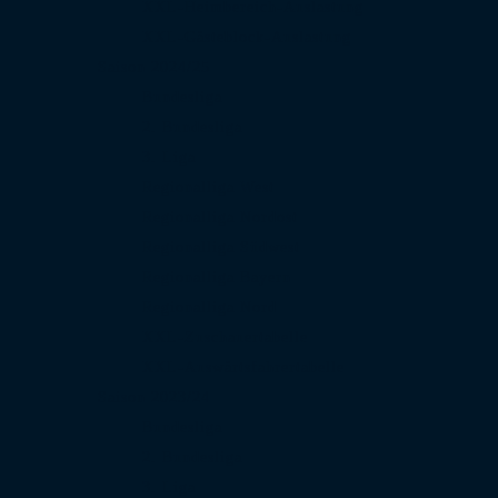
XXL-Heimbereich-Auslastung
XXL-Gästeblock-Auslastung
Saison 2024/25
Bundesliga
2. Bundesliga
3. Liga
Regionalliga West
Regionalliga Nordost
Regionalliga Südwest
Regionalliga Bayern
Regionalliga Nord
XXL-Zuschauertabelle
XXL-Auswärtsfahrertabelle
Saison 2023/24
Bundesliga
2. Bundesliga
3. Liga