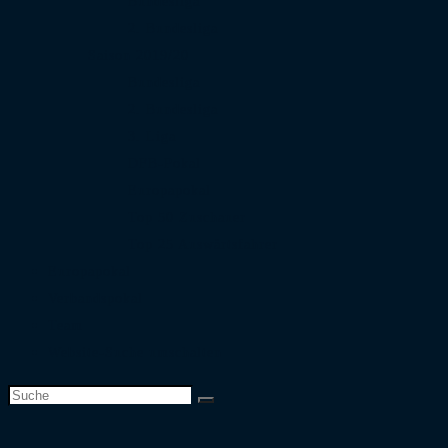
Bundesliga
2. Bundesliga
Saison 2019/20
Bundesliga
2. Bundesliga
3. Liga
DFB-Pokal
Europapokal
Top 50 Zuschauer
Top 25 Auswärtsfahrer
Europapokal
Verbandspokal
Team
Website-Suche umschalten