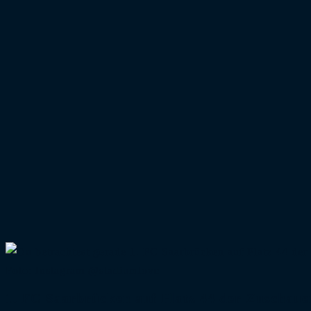
Foto: Instagram @stadiumlove
1. FC Saarbrücken auf Platz 44 der Zuschaue