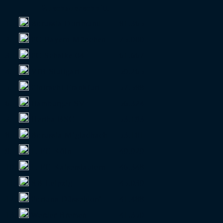
Zuschauerschnitt
1.
Borussia Dortmund
81.365
2.
FC Bayern München
75.000
3.
FC Schalke 04
61.667
4.
VfB Stuttgart
59.265
5.
Eintracht Frankfurt
57.588
6.
Hamburger SV
56.324
7.
Hertha BSC
53.193
8.
Borussia M’gladbach
53.101
9.
1. FC Köln
49.929
10.
1. FC Kaiserslautern
46.348
11.
RB Leipzig
45.039
12.
Fortuna Düsseldorf
41.488
13.
Werder Bremen
41.350