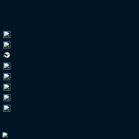
ZUSCHAUER 2026/27
Bundesliga
0
2. Bundesliga
0
3. Liga
0
RL Nordost
112.246
RL Bayern
26.522
RL West
10.669
RL Nord
10.218
RL Südwest
0
VERBANDSPOKAL-GUIDE