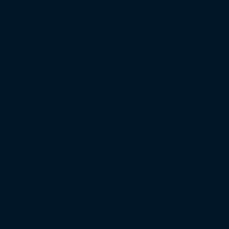
Regionalliga West
Regionalliga Nordost
Regionalliga Südwest
Regionalliga Bayern
Regionalliga Nord
XXL-Zuschauertabelle
XXL-Auswärtsfahrertabelle
Saison 2022/23
Bundesliga
2. Bundesliga
3. Liga
DFB-Pokal
Europapokal
Top Zuschauer
Top Auswärtsfahrer
Saison 2021/22