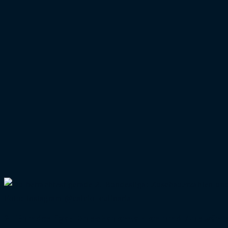
Foto: Instagram @calcio_culinaria
2. Bundesliga: Zuschauerzahlen und Auswärts