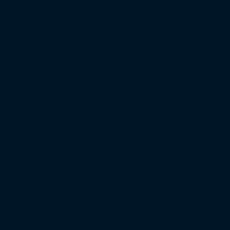
Beitrag veröffentlicht:
1. Dezember 2021
Beitrags-Kategorie:
Saison 2021/22
/
Zuschauerzahlen
Auch im Unterhaus gehen die Zuschauerzahlen weiter zurück.
Nur noch durschnittlich über 13.000 Zuschauer waren am 15.
meisten nach Gelsenkirchen. Der HSV stellt erneut einen Ne
werden. Doch weder in Nürnberg noch in Regensburg kamen 
in Sachsen überhaupt keine Zuschauer erlaubt.
Bei den Auswärtsfahrern führt Werder Bremen den Spieltag a
allen anderen Spielen kamen weniger als 1.000 Fans mit. Ros
Autor:
Christian
Quelle:
Die falsche 9