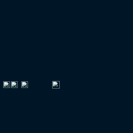
Weitere Artikel ansehen
Vorheriger Beitrag
1. Bundesliga: Zuschauerzahlen und Auswä
Nächster Beitrag
3. Liga: Zuschauerzahlen und Auswärtsfahre
VERMARKTUNGSPARTNER
FUSSBALL IM FREE-TV
Donnerstag
:
19:00 Uhr
EUROPAPOKAL-QUALIFIKATION
ZUSCHAUER 2026/27