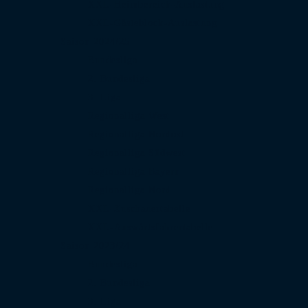
XXL-Heimbereich-Auslastung
XXL-Gästeblock-Auslastung
Saison 2024/25
Bundesliga
2. Bundesliga
3. Liga
Regionalliga West
Regionalliga Nordost
Regionalliga Südwest
Regionalliga Bayern
Regionalliga Nord
XXL-Zuschauertabelle
XXL-Auswärtsfahrertabelle
Saison 2023/24
Bundesliga
2. Bundesliga
3. Liga