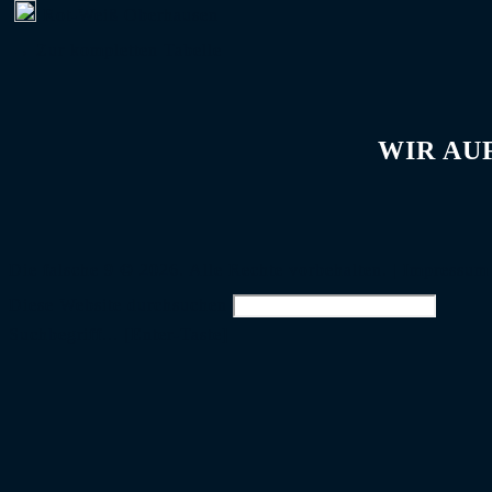
Rot-Weiß Oberhausen
→ Zur kompletten Tabelle
WIR AU
Die falsche 9 © 2026. Alle Rechte vorbehalten. |
Impressum
Diese Website durchsuchen
Suchbegriff... [Enter-Taste]