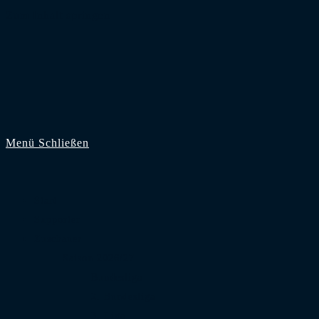
Zum Inhalt springen
Menü
Schließen
Start
Supporter
Zuschauer
Saison 2026/27
Bundesliga
2. Bundesliga
3. Liga