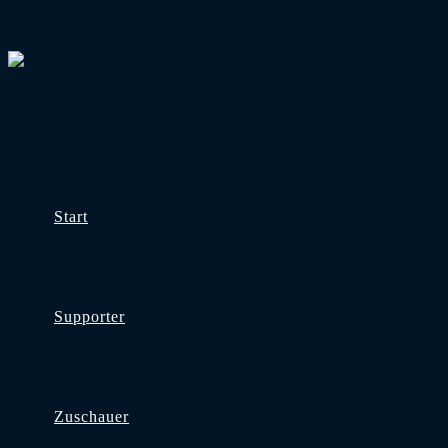
Zum Inhalt springen
Start
Supporter
Zuschauer