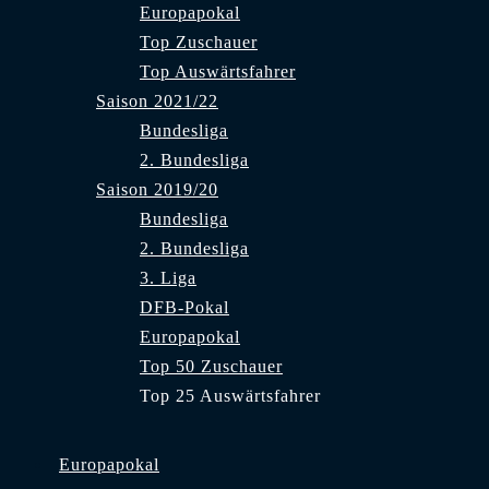
Europapokal
Top Zuschauer
Top Auswärtsfahrer
Saison 2021/22
Bundesliga
2. Bundesliga
Saison 2019/20
Bundesliga
2. Bundesliga
3. Liga
DFB-Pokal
Europapokal
Top 50 Zuschauer
Top 25 Auswärtsfahrer
Europapokal