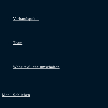
Verbandspokal
Team
Website-Suche umschalten
Menü
Schließen