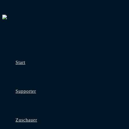
Zum Inhalt springen
Start
Supporter
Zuschauer