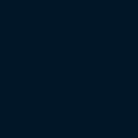
Regionalliga West
Regionalliga Nordost
Regionalliga Südwest
Regionalliga Bayern
Regionalliga Nord
XXL-Zuschauertabelle
XXL-Auswärtsfahrertabelle
XXL-Heimbereich-Auslastung
XXL-Gästeblock-Auslastung
Saison 2024/25
Bundesliga
2. Bundesliga
3. Liga
Regionalliga West
Regionalliga Nordost
Regionalliga Südwest
Regionalliga Bayern