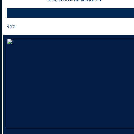
AUSLASTUNG HEIMBEREICH
94%