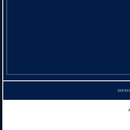
DIENST