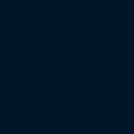
Regionalliga Nordost
Regionalliga Südwest
Regionalliga Bayern
Regionalliga West
Regionalliga Nord
Saison 2025/26
Bundesliga
2. Bundesliga
3. Liga
Regionalliga West
Regionalliga Nordost
Regionalliga Südwest
Regionalliga Bayern
Regionalliga Nord
XXL-Zuschauertabelle
XXL-Auswärtsfahrertabelle