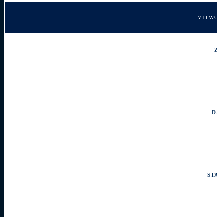
MITWO
D
ST