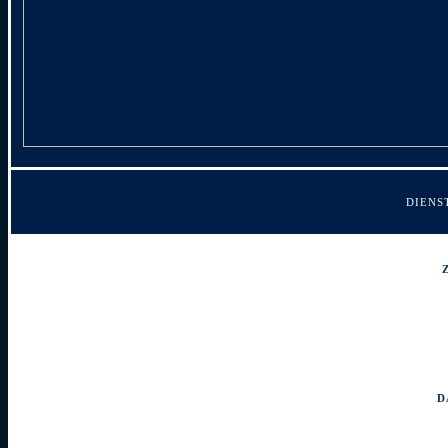
DIENST
D