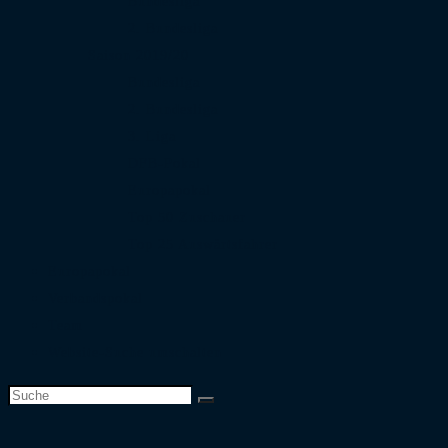
Bundesliga
2. Bundesliga
Saison 2019/20
Bundesliga
2. Bundesliga
3. Liga
DFB-Pokal
Europapokal
Top 50 Zuschauer
Top 25 Auswärtsfahrer
Europapokal
Verbandspokal
Team
Website-Suche umschalten