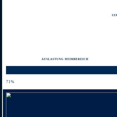
ST
AUSLASTUNG HEIMBEREICH
71%