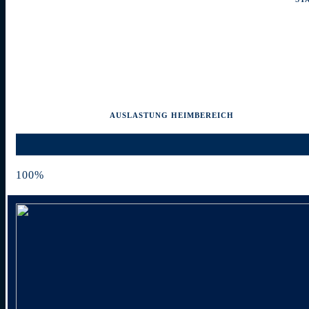
AUSLASTUNG HEIMBEREICH
100%