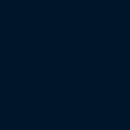
Regionalliga Nordost
Regionalliga Südwest
Regionalliga Bayern
Regionalliga West
Regionalliga Nord
Saison 2025/26
Bundesliga
2. Bundesliga
3. Liga
Regionalliga West
Regionalliga Nordost
Regionalliga Südwest
Regionalliga Bayern
Regionalliga Nord
XXL-Zuschauertabelle
XXL-Auswärtsfahrertabelle