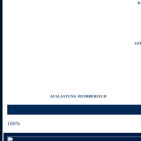
D
ST
AUSLASTUNG HEIMBEREICH
100%