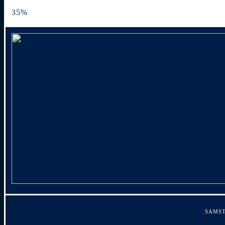
35%
SAMST