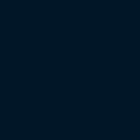
XXL-Heimbereich-Auslastung
XXL-Gästeblock-Auslastung
Saison 2024/25
Bundesliga
2. Bundesliga
3. Liga
Regionalliga West
Regionalliga Nordost
Regionalliga Südwest
Regionalliga Bayern
Regionalliga Nord
XXL-Zuschauertabelle
XXL-Auswärtsfahrertabelle
Saison 2023/24
Bundesliga
2. Bundesliga
3. Liga