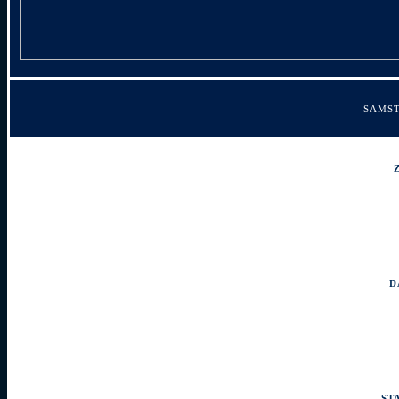
SAMST
D
ST