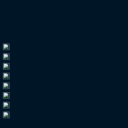
EUROPAPOKAL-QUALIFIKATION
ZUSCHAUER 2026/27
Bundesliga
0
2. Bundesliga
0
3. Liga
0
RL Nordost
112.246
RL Bayern
26.522
RL West
10.669
RL Nord
10.218
RL Südwest
0