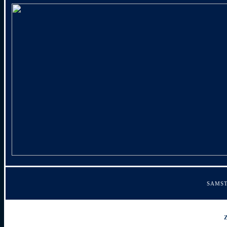
SAMST