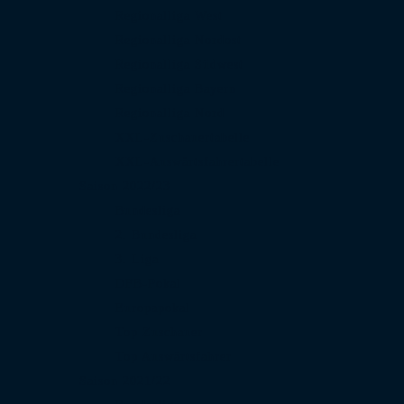
Regionalliga West
Regionalliga Nordost
Regionalliga Südwest
Regionalliga Bayern
Regionalliga Nord
XXL-Zuschauertabelle
XXL-Auswärtsfahrertabelle
Saison 2022/23
Bundesliga
2. Bundesliga
3. Liga
DFB-Pokal
Europapokal
Top Zuschauer
Top Auswärtsfahrer
Saison 2021/22