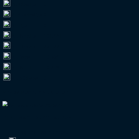
Bundesliga
0
2. Bundesliga
0
3. Liga
0
RL Nordost
101.981
RL Bayern
26.522
RL West
10.669
RL Nord
10.218
RL Südwest
0
VERBANDSPOKAL-GUIDE
TOP 5 NACH ZUSCHAUERN
Regionalliga Nordost