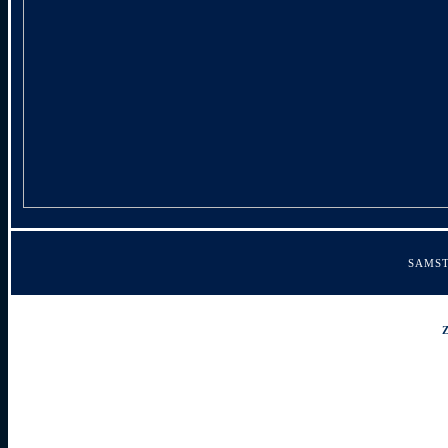
SAMST