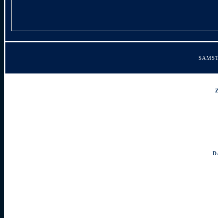
SAMST
D