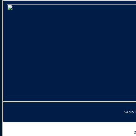
SAMST