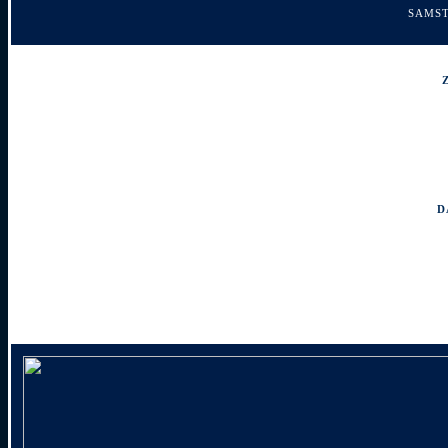
SAMST
D