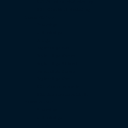
XXL-Heimbereich-Auslastung
XXL-Gästeblock-Auslastung
Saison 2024/25
Bundesliga
2. Bundesliga
3. Liga
Regionalliga West
Regionalliga Nordost
Regionalliga Südwest
Regionalliga Bayern
Regionalliga Nord
XXL-Zuschauertabelle
XXL-Auswärtsfahrertabelle
Saison 2023/24
Bundesliga
2. Bundesliga
3. Liga