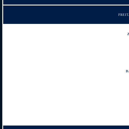
FREIT
D