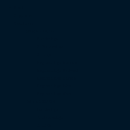
Start
Supporter
Zuschauer
Saison 2026/27
Bundesliga
2. Bundesliga
3. Liga
Regionalliga Nordost
Regionalliga Südwest
Regionalliga Bayern
Regionalliga West
Regionalliga Nord
Saison 2025/26
Bundesliga
2. Bundesliga
3. Liga