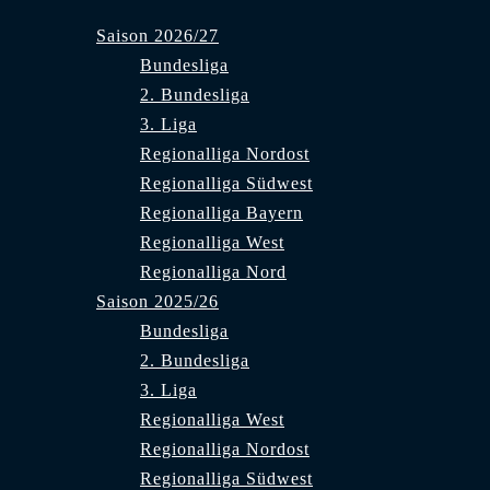
Saison 2026/27
Bundesliga
2. Bundesliga
3. Liga
Regionalliga Nordost
Regionalliga Südwest
Regionalliga Bayern
Regionalliga West
Regionalliga Nord
Saison 2025/26
Bundesliga
2. Bundesliga
3. Liga
Regionalliga West
Regionalliga Nordost
Regionalliga Südwest