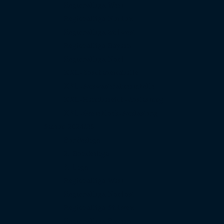
Regionalliga West
Regionalliga Nordost
Regionalliga Südwest
Regionalliga Bayern
Regionalliga Nord
XXL-Zuschauertabelle
XXL-Auswärtsfahrertabelle
XXL-Heimbereich-Auslastung
XXL-Gästeblock-Auslastung
Saison 2024/25
Bundesliga
2. Bundesliga
3. Liga
Regionalliga West
Regionalliga Nordost
Regionalliga Südwest
Regionalliga Bayern