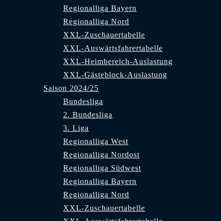
Regionalliga Bayern
Regionalliga Nord
XXL-Zuschauertabelle
XXL-Auswärtsfahrertabelle
XXL-Heimbereich-Auslastung
XXL-Gästeblock-Auslastung
Saison 2024/25
Bundesliga
2. Bundesliga
3. Liga
Regionalliga West
Regionalliga Nordost
Regionalliga Südwest
Regionalliga Bayern
Regionalliga Nord
XXL-Zuschauertabelle