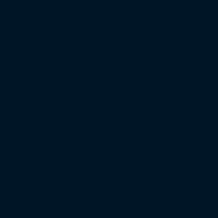
Start
Supporter
Zuschauer
Saison 2026/27
Bundesliga
2. Bundesliga
3. Liga
Regionalliga Nordost
Regionalliga Südwest
Regionalliga Bayern
Regionalliga West
Regionalliga Nord
Saison 2025/26
Bundesliga
2. Bundesliga
3. Liga