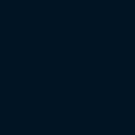
Start
Supporter
Zuschauer
Saison 2026/27
Bundesliga
2. Bundesliga
3. Liga
Regionalliga Nordost
Regionalliga Südwest
Regionalliga Bayern
Regionalliga West
Regionalliga Nord
Saison 2025/26
Bundesliga
2. Bundesliga
3. Liga