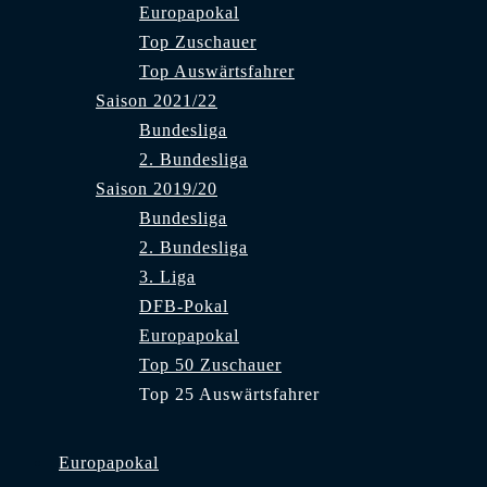
Europapokal
Top Zuschauer
Top Auswärtsfahrer
Saison 2021/22
Bundesliga
2. Bundesliga
Saison 2019/20
Bundesliga
2. Bundesliga
3. Liga
DFB-Pokal
Europapokal
Top 50 Zuschauer
Top 25 Auswärtsfahrer
Europapokal