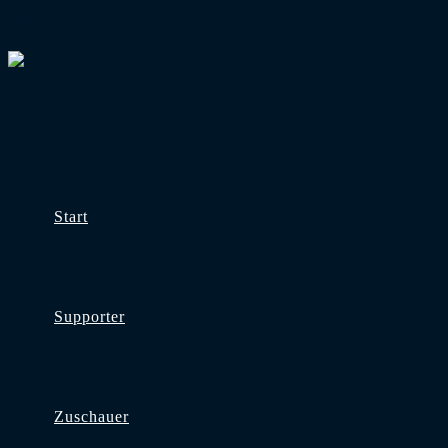
Zum Inhalt springen
Start
Supporter
Zuschauer