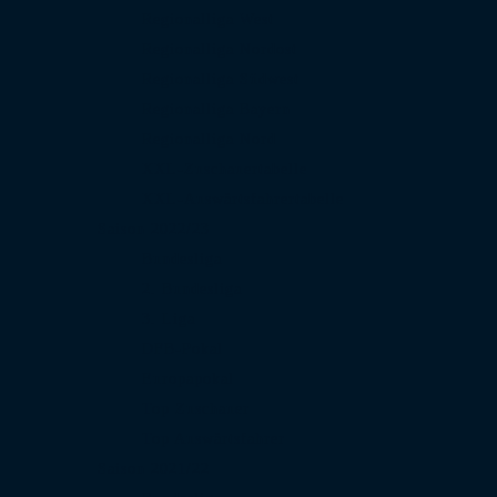
Regionalliga West
Regionalliga Nordost
Regionalliga Südwest
Regionalliga Bayern
Regionalliga Nord
XXL-Zuschauertabelle
XXL-Auswärtsfahrertabelle
Saison 2022/23
Bundesliga
2. Bundesliga
3. Liga
DFB-Pokal
Europapokal
Top Zuschauer
Top Auswärtsfahrer
Saison 2021/22