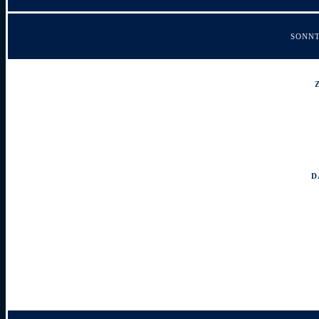
SONNT
D