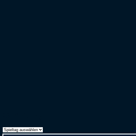
23. Spieltag