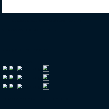
Zuschauer und Auswärtsfahrer 2025/26
VERMARKTUNGSPARTNER
FUSSBALL IM FREE-TV
Freitag
:
19:00 Uhr
:
19:00 Uhr
:
20:30 Uhr
EUROPAPOKAL-QUALIFIKATION