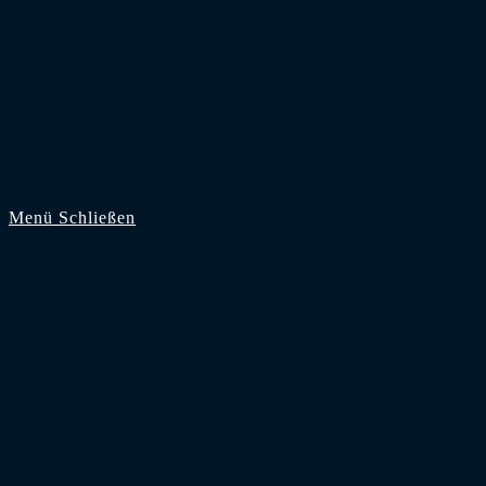
Zum Inhalt springen
Menü
Schließen
Start
Supporter
Zuschauer
Saison 2026/27
Bundesliga
2. Bundesliga
3. Liga