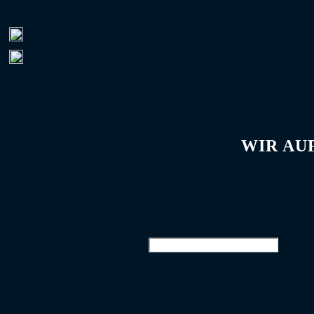
REGIONALLIGA WEST (IV)
1. FC Bocholt
Rot-Weiß Oberhausen
→ Zur kompletten Tabelle
WIR AU
Die falsche 9 © 2026. Alle Rechte vorbehalten. |
Impressum
Diese Website durchsuchen
Suchbegriff... [Enter-Taste]