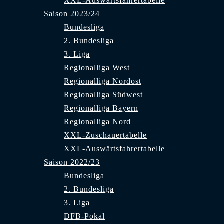
XXL-Auswärtsfahrertabelle
Saison 2023/24
Bundesliga
2. Bundesliga
3. Liga
Regionalliga West
Regionalliga Nordost
Regionalliga Südwest
Regionalliga Bayern
Regionalliga Nord
XXL-Zuschauertabelle
XXL-Auswärtsfahrertabelle
Saison 2022/23
Bundesliga
2. Bundesliga
3. Liga
DFB-Pokal