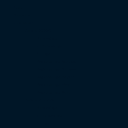
Start
Supporter
Zuschauer
Saison 2026/27
Bundesliga
2. Bundesliga
3. Liga
Regionalliga Nordost
Regionalliga Südwest
Regionalliga Bayern
Regionalliga West
Regionalliga Nord
Saison 2025/26
Bundesliga
2. Bundesliga
3. Liga