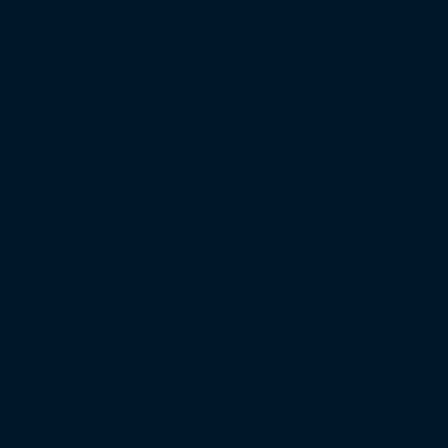
Regionalliga West
Regionalliga Nordost
Regionalliga Südwest
Regionalliga Bayern
Regionalliga Nord
XXL-Zuschauertabelle
XXL-Auswärtsfahrertabelle
XXL-Heimbereich-Auslastung
XXL-Gästeblock-Auslastung
Saison 2024/25
Bundesliga
2. Bundesliga
3. Liga
Regionalliga West
Regionalliga Nordost
Regionalliga Südwest
Regionalliga Bayern