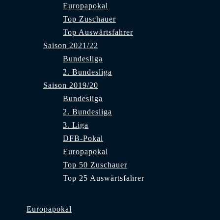
Europapokal
Top Zuschauer
Top Auswärtsfahrer
Saison 2021/22
Bundesliga
2. Bundesliga
Saison 2019/20
Bundesliga
2. Bundesliga
3. Liga
DFB-Pokal
Europapokal
Top 50 Zuschauer
Top 25 Auswärtsfahrer
Europapokal