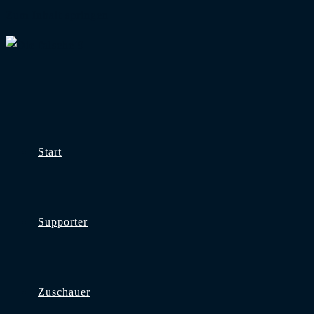
Zum Inhalt springen
Start
Supporter
Zuschauer