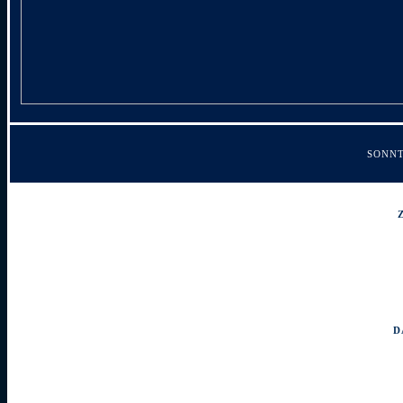
SONNT
D