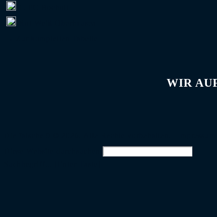
1. FC Bocholt
Rot-Weiß Oberhausen
→ Zur kompletten Tabelle
WIR AU
Die falsche 9 © 2026. Alle Rechte vorbehalten. |
Impressum
Diese Website durchsuchen
Suchbegriff... [Enter-Taste]