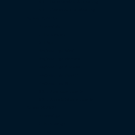
XXL-Heimbereich-Auslastung
XXL-Gästeblock-Auslastung
Saison 2024/25
Bundesliga
2. Bundesliga
3. Liga
Regionalliga West
Regionalliga Nordost
Regionalliga Südwest
Regionalliga Bayern
Regionalliga Nord
XXL-Zuschauertabelle
XXL-Auswärtsfahrertabelle
Saison 2023/24
Bundesliga
2. Bundesliga
3. Liga