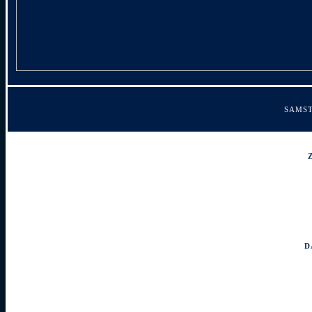
SAMST
D