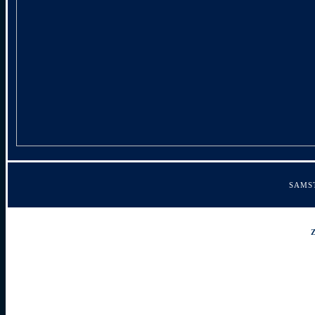
SAMST