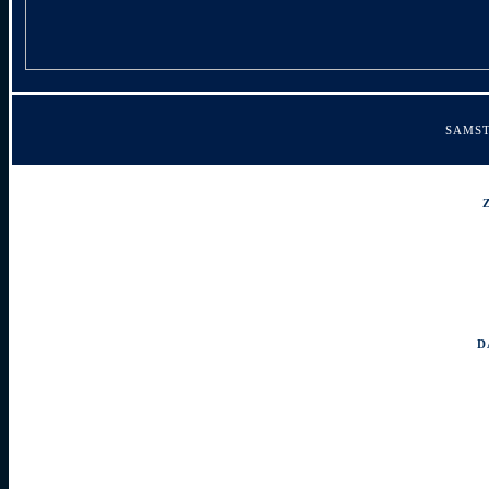
SAMST
D