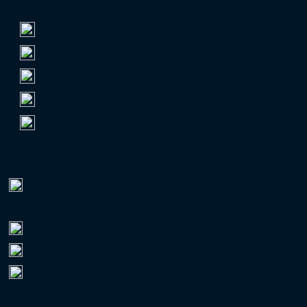
Regionalliga Nordost
1.
FC Erzgebirge Aue
Ø 9.438
2.
Hallescher FC
Ø 8.942
3.
Chemnitzer FC
Ø 7.821
4.
FC Rot-Weiß Erfurt
Ø 7.550
5.
FC Carl Zeiss Jena
Ø 7.258
VERBANDSPOKAL – NOCH IM RENNEN
Niederrheinpokal
3. LIGA (III)
Fortuna Düsseldorf
MSV Duisburg
Rot-Weiss Essen
REGIONALLIGA WEST (IV)