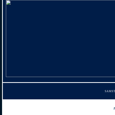
SAMST