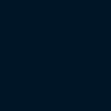
Regionalliga West
Regionalliga Nordost
Regionalliga Südwest
Regionalliga Bayern
Regionalliga Nord
XXL-Zuschauertabelle
XXL-Auswärtsfahrertabelle
XXL-Heimbereich-Auslastung
XXL-Gästeblock-Auslastung
Saison 2024/25
Bundesliga
2. Bundesliga
3. Liga
Regionalliga West
Regionalliga Nordost
Regionalliga Südwest
Regionalliga Bayern