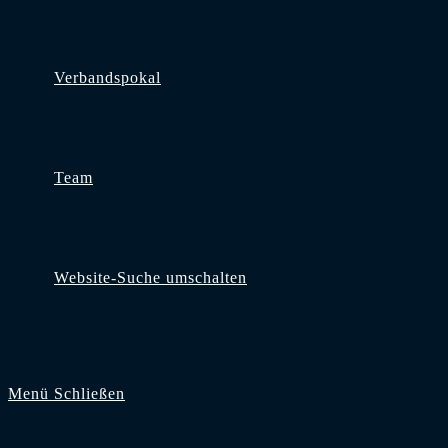
Verbandspokal
Team
Website-Suche umschalten
Menü
Schließen