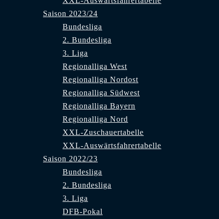
XXL-Auswärtsfahrertabelle
Saison 2023/24
Bundesliga
2. Bundesliga
3. Liga
Regionalliga West
Regionalliga Nordost
Regionalliga Südwest
Regionalliga Bayern
Regionalliga Nord
XXL-Zuschauertabelle
XXL-Auswärtsfahrertabelle
Saison 2022/23
Bundesliga
2. Bundesliga
3. Liga
DFB-Pokal