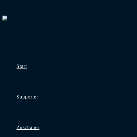
Zum Inhalt springen
Start
Supporter
Zuschauer