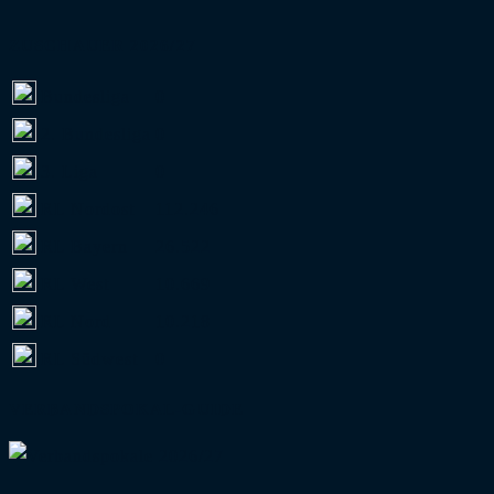
ZUSCHAUER 2026/27
Bundesliga
0
2. Bundesliga
0
3. Liga
0
RL Nordost
112.246
RL Bayern
26.522
RL West
10.669
RL Nord
10.218
RL Südwest
0
VERBANDSPOKAL-GUIDE