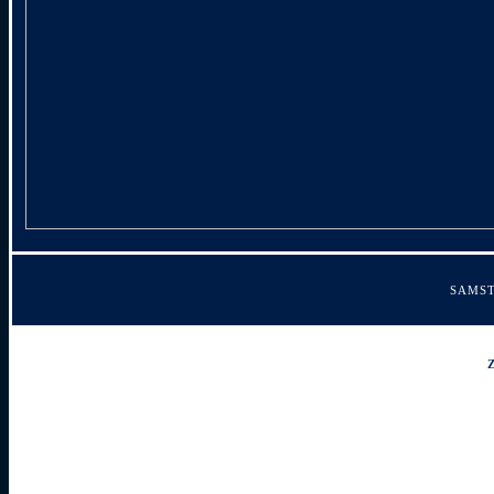
SAMST