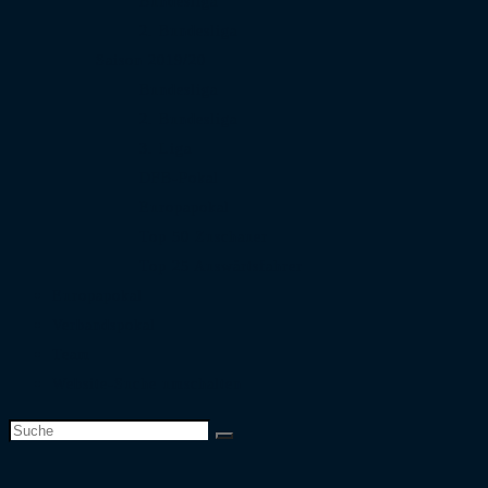
Bundesliga
2. Bundesliga
Saison 2019/20
Bundesliga
2. Bundesliga
3. Liga
DFB-Pokal
Europapokal
Top 50 Zuschauer
Top 25 Auswärtsfahrer
Europapokal
Verbandspokal
Team
Website-Suche umschalten