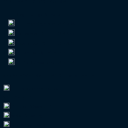
TOP 5 NACH ZUSCHAUERN
Regionalliga Nordost
1.
FC Erzgebirge Aue
Ø 9.438
2.
Hallescher FC
Ø 8.942
3.
Chemnitzer FC
Ø 7.821
4.
FC Rot-Weiß Erfurt
Ø 7.550
5.
FC Carl Zeiss Jena
Ø 7.258
VERBANDSPOKAL – NOCH IM RENNEN
Niederrheinpokal
3. LIGA (III)
Fortuna Düsseldorf
MSV Duisburg
Rot-Weiss Essen