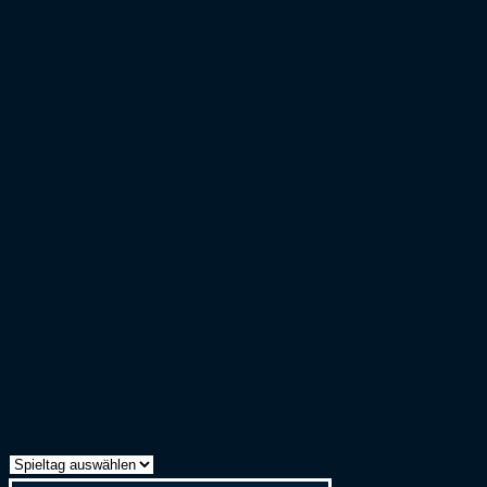
5. Spieltag