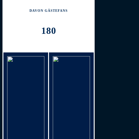
DAVON GÄSTEFANS
180