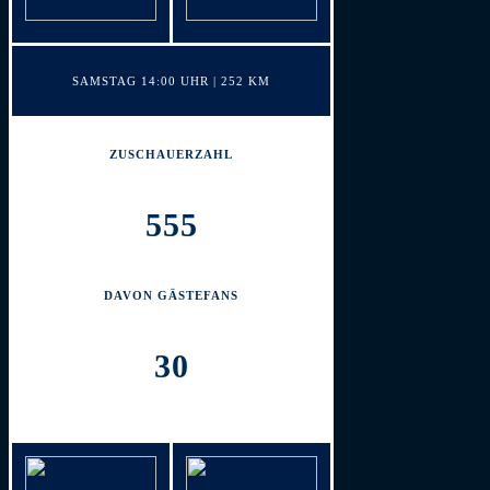
SAMSTAG 14:00 UHR | 252 KM
ZUSCHAUERZAHL
555
DAVON GÄSTEFANS
30