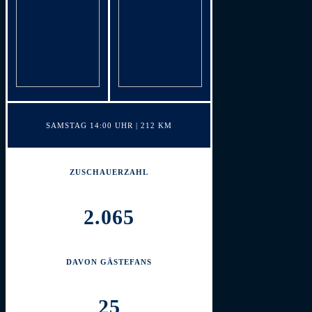
SAMSTAG 14:00 UHR | 212 KM
ZUSCHAUERZAHL
2.065
DAVON GÄSTEFANS
25