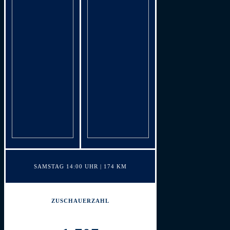
SAMSTAG 14:00 UHR | 174 KM
ZUSCHAUERZAHL