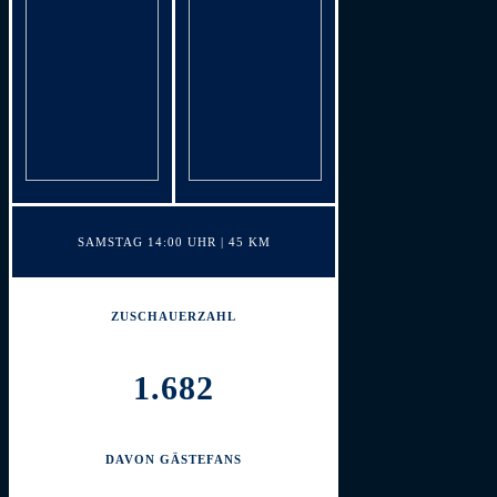
SAMSTAG 14:00 UHR | 45 KM
ZUSCHAUERZAHL
1.682
DAVON GÄSTEFANS