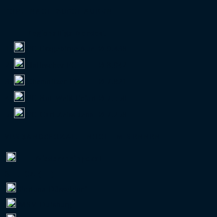
TOP 5 NACH ZUSCHAUERN
Regionalliga Nordost
1.
FC Erzgebirge Aue
Ø 9.438
2.
Hallescher FC
Ø 8.942
3.
Chemnitzer FC
Ø 7.821
4.
FC Rot-Weiß Erfurt
Ø 7.550
5.
FC Carl Zeiss Jena
Ø 7.258
VERBANDSPOKAL – NOCH IM RENNEN
Niederrheinpokal
3. LIGA (III)
Fortuna Düsseldorf
MSV Duisburg