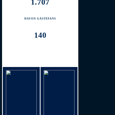
1.707
DAVON GÄSTEFANS
140