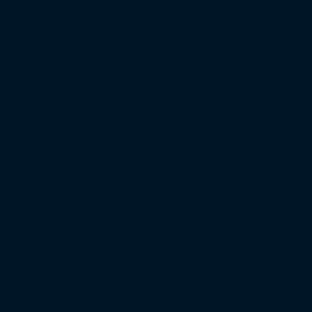
Regionalliga West
Regionalliga Nordost
Regionalliga Südwest
Regionalliga Bayern
Regionalliga Nord
XXL-Zuschauertabelle
XXL-Auswärtsfahrertabelle
Saison 2022/23
Bundesliga
2. Bundesliga
3. Liga
DFB-Pokal
Europapokal
Top Zuschauer
Top Auswärtsfahrer
Saison 2021/22