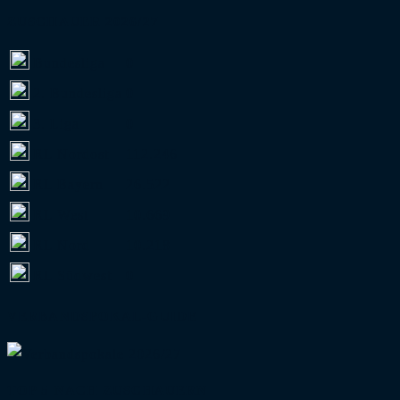
ZUSCHAUER 2026/27
Bundesliga
0
2. Bundesliga
0
3. Liga
0
RL Nordost
112.246
RL Bayern
26.522
RL West
10.669
RL Nord
10.218
RL Südwest
0
VERBANDSPOKAL-GUIDE
TOP 5 NACH ZUSCHAUERN