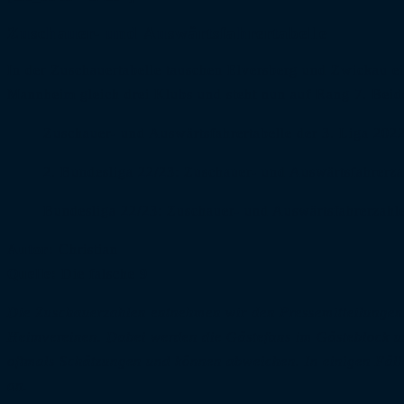
Zuschauer- und Auswärtsfahrertabelle
In der Zuschauertabelle tauschen Elversberg und Zwickau ei
Mannheim gleich drei Klubs und steht nun auf Rang 7. Beide 
Zuschauer- und Auswärtsfahrertabelle der 3. Liga 202
2. Bundesliga 22/23: Zuschauer- und Auswärtsfahrerza
Bundesliga 22/23: Zuschauer- und Auswärtsfahrerzahle
Autor:
Christian
Quelle:
Die falsche 9
Die Zuschauerzahlen entnehmen wir den Pressemitteilungen
Heimvereinen. Dabei werden die Gästefans im Gästeblock un
oftmals Schätzungen und können abweichen. In einigen Fäll
an.