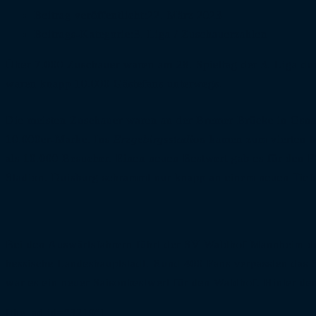
Beitrag veröffentlicht:
22. März 2023
Beitrags-Kategorie:
3. Liga
/
Zuschauerzahlen
Über 7.000 Zuschauer waren am 28. Spieltag der 3. Liga dur
waren knapp 10.000 Gästefans unterwegs.
Die meisten Zuschauer waren an der Bremer Brücke in Osn
10.000er-Marke. Ins
Erzgebirgsstadion
kamen zum vierten M
als 10.000 Besucher. Einen neuen Bestwert gab es für den
Stadion. Duisburg schrammt nur knapp an einem neuen Tiefs
Bei den Auswärtsfahrern führt der SV Waldhof Mannheim de
hessische Landeshauptstadt. Rund 400 Fans verpassten das S
war es ein neuer Saisonbestwert für den Waldhof. Hinter de
[the_ad id=“3219″]