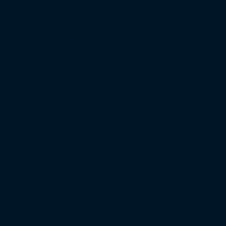
Regionalliga Nordost
Regionalliga Südwest
Regionalliga Bayern
Regionalliga West
Regionalliga Nord
Saison 2025/26
Bundesliga
2. Bundesliga
3. Liga
Regionalliga West
Regionalliga Nordost
Regionalliga Südwest
Regionalliga Bayern
Regionalliga Nord
XXL-Zuschauertabelle
XXL-Auswärtsfahrertabelle