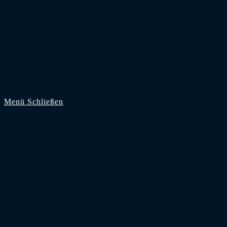
Zum Inhalt springen
Menü
Schließen
Start
Supporter
Zuschauer
Saison 2026/27
Bundesliga
2. Bundesliga
3. Liga