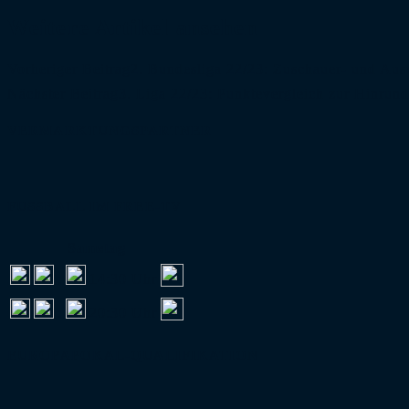
Weitere Artikel ansehen
Vorheriger Beitrag
2. Bundesliga 22/23: Zuschauer- und Ausw
Nächster Beitrag
3. Liga 22/23: Punktevergleich zur Hinrun
VERMARKTUNGSPARTNER
FUSSBALL IM FREE-TV
Samstag
:
14:30 Uhr
:
20:30 Uhr
EUROPAPOKAL-QUALIFIKATION