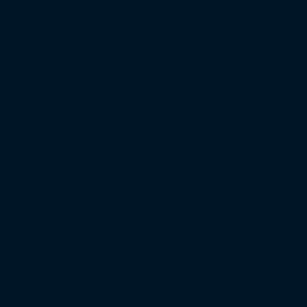
Regionalliga West
Regionalliga Nordost
Regionalliga Südwest
Regionalliga Bayern
Regionalliga Nord
XXL-Zuschauertabelle
XXL-Auswärtsfahrertabelle
XXL-Heimbereich-Auslastung
XXL-Gästeblock-Auslastung
Saison 2024/25
Bundesliga
2. Bundesliga
3. Liga
Regionalliga West
Regionalliga Nordost
Regionalliga Südwest
Regionalliga Bayern