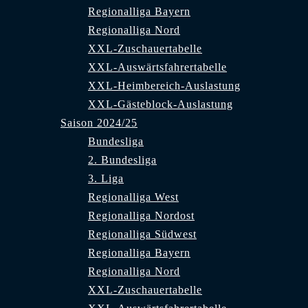
Regionalliga Bayern
Regionalliga Nord
XXL-Zuschauertabelle
XXL-Auswärtsfahrertabelle
XXL-Heimbereich-Auslastung
XXL-Gästeblock-Auslastung
Saison 2024/25
Bundesliga
2. Bundesliga
3. Liga
Regionalliga West
Regionalliga Nordost
Regionalliga Südwest
Regionalliga Bayern
Regionalliga Nord
XXL-Zuschauertabelle