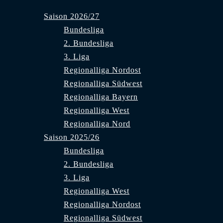
Saison 2026/27
Bundesliga
2. Bundesliga
3. Liga
Regionalliga Nordost
Regionalliga Südwest
Regionalliga Bayern
Regionalliga West
Regionalliga Nord
Saison 2025/26
Bundesliga
2. Bundesliga
3. Liga
Regionalliga West
Regionalliga Nordost
Regionalliga Südwest