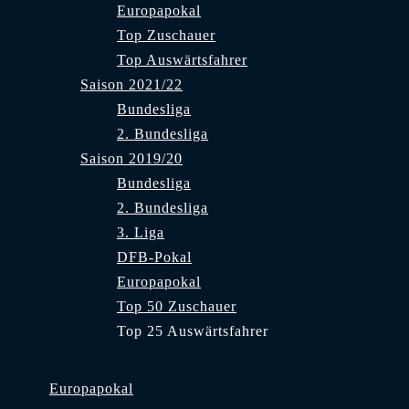
Europapokal
Top Zuschauer
Top Auswärtsfahrer
Saison 2021/22
Bundesliga
2. Bundesliga
Saison 2019/20
Bundesliga
2. Bundesliga
3. Liga
DFB-Pokal
Europapokal
Top 50 Zuschauer
Top 25 Auswärtsfahrer
Europapokal