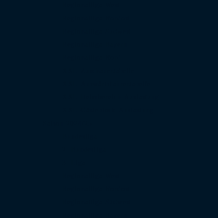
Regionalliga West
Regionalliga Nordost
Regionalliga Südwest
Regionalliga Bayern
Regionalliga Nord
XXL-Zuschauertabelle
XXL-Auswärtsfahrertabelle
XXL-Heimbereich-Auslastung
XXL-Gästeblock-Auslastung
Saison 2024/25
Bundesliga
2. Bundesliga
3. Liga
Regionalliga West
Regionalliga Nordost
Regionalliga Südwest
Regionalliga Bayern