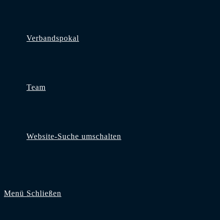
Verbandspokal
Team
Website-Suche umschalten
Menü
Schließen