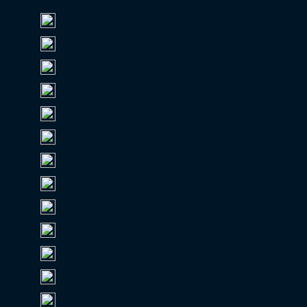
DIENSTAGSSPIELE BUNDESLIGA 2025/26
1.
Werder Bremen
2
2.
1. FC Heidenheim
1
1. FSV Mainz 05
1
Borussia Dortmund
1
Eintracht Frankfurt
1
FC St. Pauli
1
RB Leipzig
1
TSG Hoffenheim
1
VfB Stuttgart
1
10.
Bayer 04 Leverkusen
0
Hamburger SV
0
1. FC Köln
0
1. FC Union Berlin
0