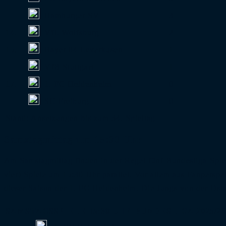
Hamburger SV
3
14.
VfL Wolfsburg
2
15.
Bayer 04 Leverkusen
1
VfB Stuttgart
1
17.
1. FC Heidenheim
0
SC Freiburg
0
Stand: Ansetzungen bis zum 34. Spieltag
Samstagmittag um 15:30 Uhr
Am Samstagmittag finden in der Regel fünf Bundesliga-Spiel
vier) Spiele um 15:30 Uhr parallel. Vor allem aus Fanperspek
dieser Saison der 1. FC Heidenheim. Die Jungs von der Osta
SAMSTAGSSPIELE 15:30 UHR BUNDESLIGA 2025/26