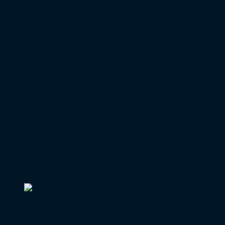
Foto: Instagram: @foto_matze