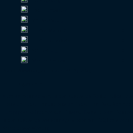
FC Augsburg
1
TSG Hoffenheim
1
VfL Wolfsburg
1
15.
1. FSV Mainz 05
0
1. FC Heidenheim
0
SC Freiburg
0
Werder Bremen
0
Stand: Ansetzungen bis zum 34. Spieltag
Sonntagsspiele
Auch am Sonntag wird in der Bundesliga fleißig Fußball ge
– eins um 15:30 Uhr und eins um 17:30 Uhr. Dazu kommen 
Europapokalteilnehmer zum Einsatz. Teams, die am Donners
in der Bundesliga erst sonntags wieder ran. Folglich stehen
Spitze dieser Wertung.