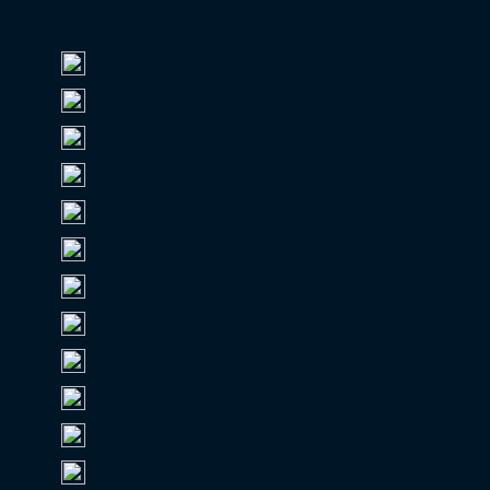
SONNTAGSSPIELE BUNDESLIGA 2025/26
1.
SC Freiburg
20
2.
VfB Stuttgart
16
3.
1. FSV Mainz 05
14
4.
FC St. Pauli
10
5.
1. FC Köln
9
1. FC Union Berlin
9
Borussia M'gladbach
9
Hamburger SV
9
Werder Bremen
9
10.
Eintracht Frankfurt
8
VfL Wolfsburg
8
12.
1. FC Heidenheim
7