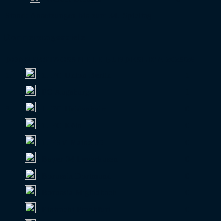
Stand: Ansetzungen bis zum 34. Spieltag
Donnerstagsspiele
DONNERSTAGSSPIELE BUNDESLIGA 2025/26
1.
1. FC Union Berlin
1
FC Augsburg
1
3.
1. FC Heidenheim
0
1. FC Köln
0
1. FSV Mainz 05
0
Bayer 04 Leverkusen
0
Borussia Dortmund
0
Borussia M'gladbach
0
Eintracht Frankfurt
0