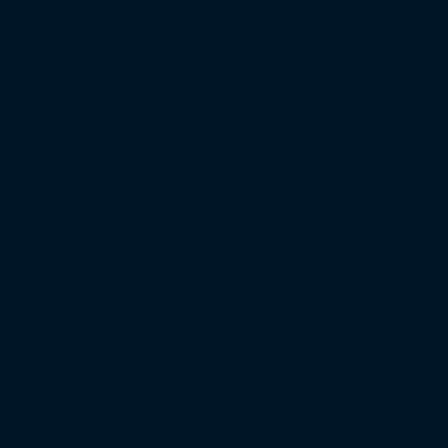
Freitag, Samstag, Sonntag – das Wochenende ist fest in Fuß
Übersicht für die Bundesliga-Saison 2025/26.
Diese Anstoßzeiten gibt es in der Bundesliga 20
In der Saison 2025/26 werden in der Bundesliga insgesamt 30
Wochentage und elf verschiedene Anstoßzeiten. Ein regulär
fünf unterschiedlichen Anstoßzeiten statt.
Freitagabend um 20:30 Uhr
Am Freitagabend wird das Bundesliga-Wochenende mit einer 
liegen seit dieser Saison beim Pay-TV-Sender Sky, der dami
darf. Aufgrund des exponierten und attraktiven Einzelspots 
besondere Bedeutung zu.
In dieser Saison wurde bislang Borussia Mönchengladbach a
Niederrhein auf sechs Einsätze.