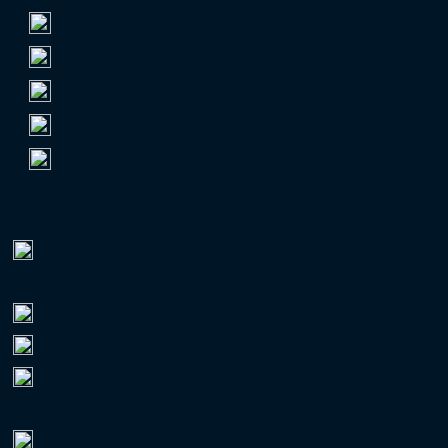
1.
FC Erzgebirge Aue
Ø 9.438
2.
Hallescher FC
Ø 8.942
3.
Chemnitzer FC
Ø 7.821
4.
FC Rot-Weiß Erfurt
Ø 7.550
5.
FC Carl Zeiss Jena
Ø 7.258
VERBANDSPOKAL – NOCH IM RENNEN
Niederrheinpokal
3. LIGA (III)
Fortuna Düsseldorf
MSV Duisburg
Rot-Weiss Essen
REGIONALLIGA WEST (IV)
1. FC Bocholt