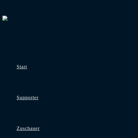
Zum Inhalt springen
Start
Supporter
Zuschauer