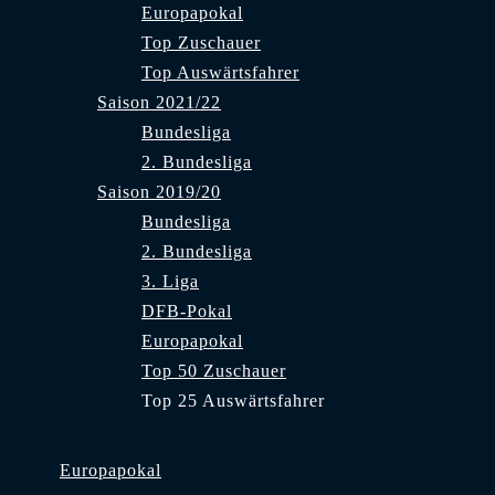
Europapokal
Top Zuschauer
Top Auswärtsfahrer
Saison 2021/22
Bundesliga
2. Bundesliga
Saison 2019/20
Bundesliga
2. Bundesliga
3. Liga
DFB-Pokal
Europapokal
Top 50 Zuschauer
Top 25 Auswärtsfahrer
Europapokal