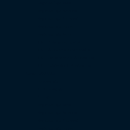
Regionalliga West
Regionalliga Nordost
Regionalliga Südwest
Regionalliga Bayern
Regionalliga Nord
XXL-Zuschauertabelle
XXL-Auswärtsfahrertabelle
XXL-Heimbereich-Auslastung
XXL-Gästeblock-Auslastung
Saison 2024/25
Bundesliga
2. Bundesliga
3. Liga
Regionalliga West
Regionalliga Nordost
Regionalliga Südwest
Regionalliga Bayern