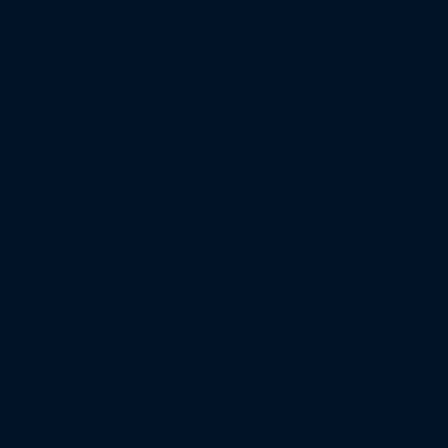
Start
Supporter
Zuschauer
Saison 2026/27
Bundesliga
2. Bundesliga
3. Liga
Regionalliga Nordost
Regionalliga Südwest
Regionalliga Bayern
Regionalliga West
Regionalliga Nord
Saison 2025/26
Bundesliga
2. Bundesliga
3. Liga