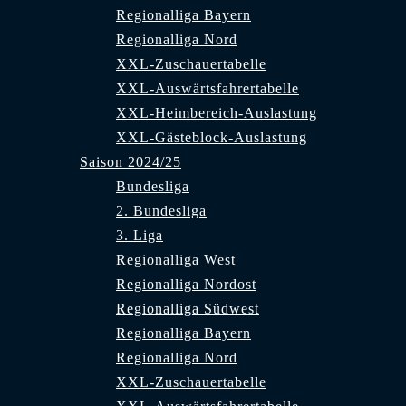
Regionalliga Bayern
Regionalliga Nord
XXL-Zuschauertabelle
XXL-Auswärtsfahrertabelle
XXL-Heimbereich-Auslastung
XXL-Gästeblock-Auslastung
Saison 2024/25
Bundesliga
2. Bundesliga
3. Liga
Regionalliga West
Regionalliga Nordost
Regionalliga Südwest
Regionalliga Bayern
Regionalliga Nord
XXL-Zuschauertabelle