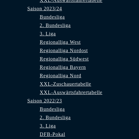
XXL-Auswärtsfahrertabelle
Saison 2023/24
Bundesliga
2. Bundesliga
3. Liga
Regionalliga West
Regionalliga Nordost
Regionalliga Südwest
Regionalliga Bayern
Regionalliga Nord
XXL-Zuschauertabelle
XXL-Auswärtsfahrertabelle
Saison 2022/23
Bundesliga
2. Bundesliga
3. Liga
DFB-Pokal