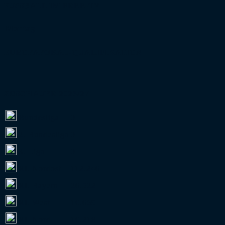
FUSSBALL IM FREE-TV
Montag
EUROPAPOKAL-QUALIFIKATION
ZUSCHAUER 2026/27
Bundesliga
0
2. Bundesliga
0
3. Liga
0
RL Nordost
112.246
RL Bayern
26.522
RL West
10.669
RL Nord
10.218