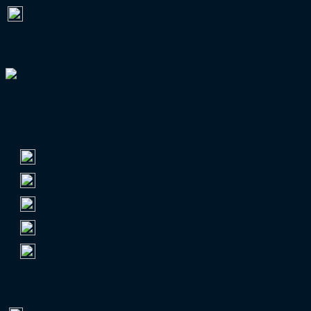
RL Südwest
0
VERBANDSPOKAL-GUIDE
TOP 5 NACH ZUSCHAUERN
Regionalliga Nordost
1.
FC Erzgebirge Aue
Ø 9.438
2.
Hallescher FC
Ø 8.942
3.
Chemnitzer FC
Ø 7.821
4.
FC Rot-Weiß Erfurt
Ø 7.550
5.
FC Carl Zeiss Jena
Ø 7.258
VERBANDSPOKAL – NOCH IM RENNEN