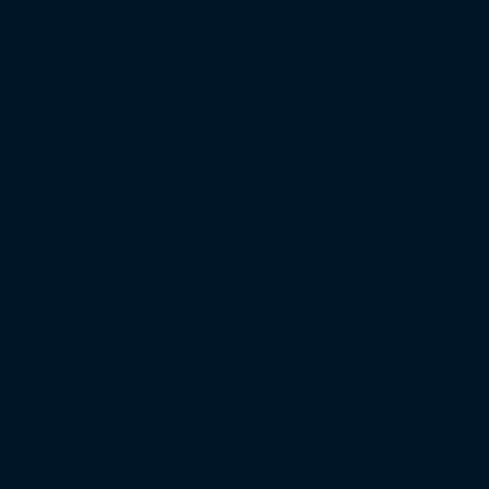
Regionalliga Nordost
Regionalliga Südwest
Regionalliga Bayern
Regionalliga West
Regionalliga Nord
Saison 2025/26
Bundesliga
2. Bundesliga
3. Liga
Regionalliga West
Regionalliga Nordost
Regionalliga Südwest
Regionalliga Bayern
Regionalliga Nord
XXL-Zuschauertabelle
XXL-Auswärtsfahrertabelle