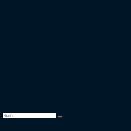
Bundesliga
2. Bundesliga
Saison 2019/20
Bundesliga
2. Bundesliga
3. Liga
DFB-Pokal
Europapokal
Top 50 Zuschauer
Top 25 Auswärtsfahrer
Europapokal
Verbandspokal
Team
Website-Suche umschalten