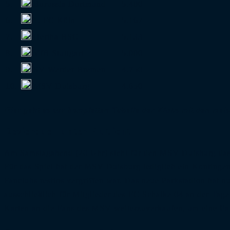
5.
Borussia Dortmund
5.400
6.
1. FC Köln
5.167
7.
Hertha BSC
5.133
8.
VfB Stuttgart
5.000
9.
SV Werder Bremen
4.750
10.
MSV Duisburg
4.650
Hier geht es zur kompletten Tabelle der Klubs mit den mei
Revierduell unter Flutlicht
Am Samstagabend (20 Uhr) steht für den MSV Duisburg das n
Für das Spiel hat der MSV Duisburg lediglich ein Kontingent
Fanclubs restlos vergriffen war. Das neue Parkstadion hat n
ausschließlich für Mitglieder des FC Schalke 04 an der Tag
Karten an die Fans des MSV weiterzuverkaufen, um eine F