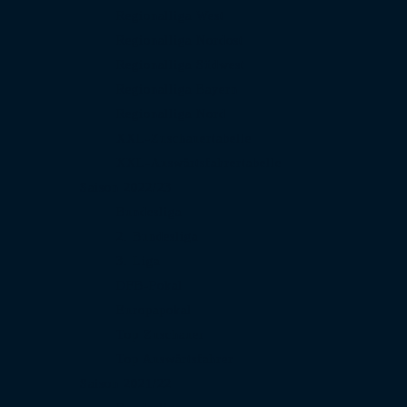
Regionalliga West
Regionalliga Nordost
Regionalliga Südwest
Regionalliga Bayern
Regionalliga Nord
XXL-Zuschauertabelle
XXL-Auswärtsfahrertabelle
Saison 2022/23
Bundesliga
2. Bundesliga
3. Liga
DFB-Pokal
Europapokal
Top Zuschauer
Top Auswärtsfahrer
Saison 2021/22