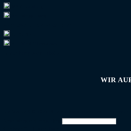
MSV Duisburg
Rot-Weiss Essen
REGIONALLIGA WEST (IV)
1. FC Bocholt
Rot-Weiß Oberhausen
→ Zur kompletten Tabelle
WIR AU
Die falsche 9 © 2026. Alle Rechte vorbehalten. |
Impressum
Diese Website durchsuchen
Suchbegriff... [Enter-Taste]