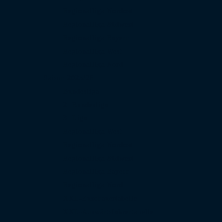
Regionalliga Nordost
Regionalliga Südwest
Regionalliga Bayern
Regionalliga West
Regionalliga Nord
Saison 2025/26
Bundesliga
2. Bundesliga
3. Liga
Regionalliga West
Regionalliga Nordost
Regionalliga Südwest
Regionalliga Bayern
Regionalliga Nord
XXL-Zuschauertabelle
XXL-Auswärtsfahrertabelle