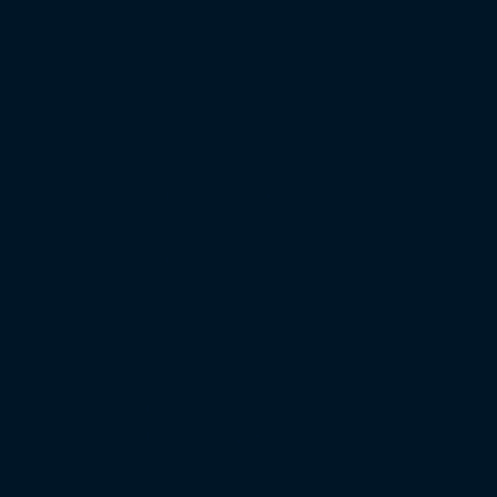
Regionalliga West
Regionalliga Nordost
Regionalliga Südwest
Regionalliga Bayern
Regionalliga Nord
XXL-Zuschauertabelle
XXL-Auswärtsfahrertabelle
Saison 2022/23
Bundesliga
2. Bundesliga
3. Liga
DFB-Pokal
Europapokal
Top Zuschauer
Top Auswärtsfahrer
Saison 2021/22