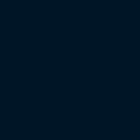
Beitrags-Kategorie:
Champions League
Am Donnerstagabend wurde in Monaco die neue Ligaphase 
Deutschland rollt in der kommenden Saison der Ball in de
wo gastieren.
Nach München kommen die Meister
Der Deutsche Rekordmeister trifft bei seinen Heimspielen auf
Germain, Dinamo Zagreb und Slovan Bratislava laufen die Me
auf. Aus Portugal reist Benfica Lissabon, mit dem deutschen
Auch in Stuttgart gastiert Paris
Nach langer Abstinenz rollt am Neckar wieder der Ball in d
Gastspiel des Französischen Meister Paris Saint-Germain 
Prag in Stuttgart. Die Tschechen sind erstmals seit 2005 wi
Mailänder Vereine am Rhein zu Gast