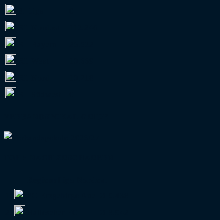
3. Liga
0
RL Nordost
112.246
RL Bayern
26.522
RL West
10.669
RL Nord
10.218
RL Südwest
0
VERBANDSPOKAL-GUIDE
TOP 5 NACH ZUSCHAUERN
Regionalliga Nordost
1.
FC Erzgebirge Aue
Ø 9.438
2.
Hallescher FC
Ø 8.942