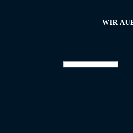
WIR AU
Die falsche 9 © 2026. Alle Rechte vorbehalten. |
Impressum
Diese Website durchsuchen
Suchbegriff... [Enter-Taste]