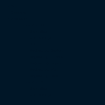
Start
Supporter
Zuschauer
Saison 2026/27
Bundesliga
2. Bundesliga
3. Liga
Regionalliga Nordost
Regionalliga Südwest
Regionalliga Bayern
Regionalliga West
Regionalliga Nord
Saison 2025/26
Bundesliga
2. Bundesliga
3. Liga