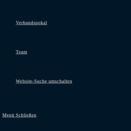
Verbandspokal
Team
Website-Suche umschalten
Menü
Schließen