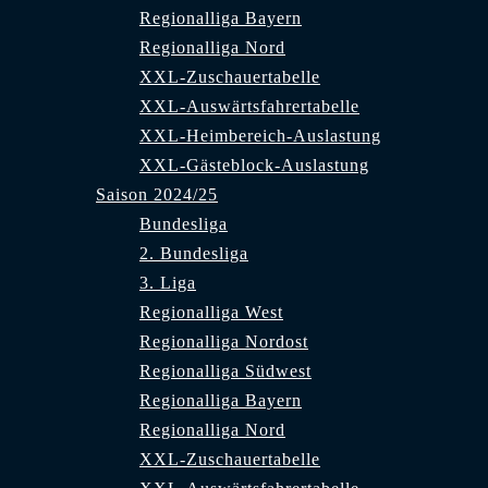
Regionalliga Bayern
Regionalliga Nord
XXL-Zuschauertabelle
XXL-Auswärtsfahrertabelle
XXL-Heimbereich-Auslastung
XXL-Gästeblock-Auslastung
Saison 2024/25
Bundesliga
2. Bundesliga
3. Liga
Regionalliga West
Regionalliga Nordost
Regionalliga Südwest
Regionalliga Bayern
Regionalliga Nord
XXL-Zuschauertabelle