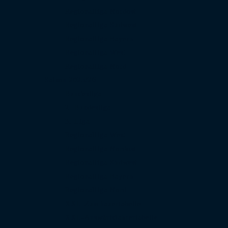
Regionalliga Nordost
Regionalliga Südwest
Regionalliga Bayern
Regionalliga West
Regionalliga Nord
Saison 2025/26
Bundesliga
2. Bundesliga
3. Liga
Regionalliga West
Regionalliga Nordost
Regionalliga Südwest
Regionalliga Bayern
Regionalliga Nord
XXL-Zuschauertabelle
XXL-Auswärtsfahrertabelle