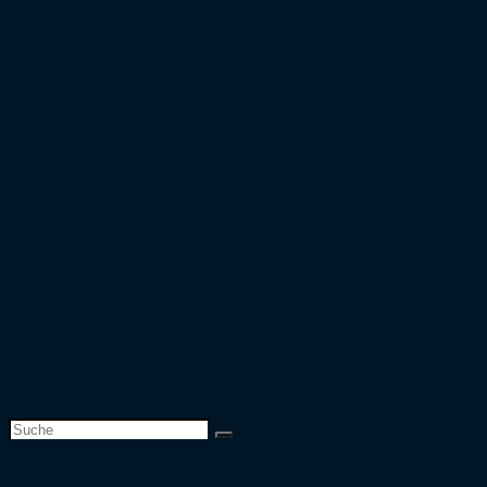
Bundesliga
2. Bundesliga
Saison 2019/20
Bundesliga
2. Bundesliga
3. Liga
DFB-Pokal
Europapokal
Top 50 Zuschauer
Top 25 Auswärtsfahrer
Europapokal
Verbandspokal
Team
Website-Suche umschalten