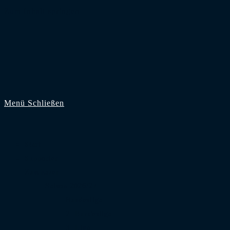
Zum Inhalt springen
Menü
Schließen
Start
Supporter
Zuschauer
Saison 2026/27
Bundesliga
2. Bundesliga
3. Liga