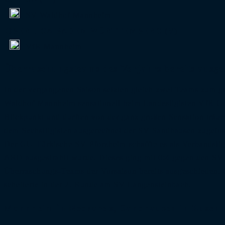
SV Waldhof Mannheim
OBERLIGA BADEN-WÜRTTEMBERG (V)
VfR Mannheim
Überraschungsteams des Vorjahrs bereits ausge
In der vergangenen Saison setzten gleich zwei Teams zum gr
Waldhof Mannheim sensationell beim Landesligisten VfR Go
Blickpunkt und durften von der ganz großen Sensation träum
dem Sechstligisten ausgerechnet der SV Sandhausen zugelo
Der GU-Türkische SV Pforzheim schaffte es als Verbandsligis
ARD ausgestrahlt wurde. Dieses ging mit 0:4 gegen den SV S
Überraschungs-Teams der Vorsaison bereits ausgeschieden.
scheiterte in der 2. Runde am SV Langensteinbach.
Mannheim in Neckarelz, Sandhausen in Zuzen