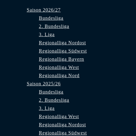
Saison 2026/27
Bundesliga
2. Bundesliga
3. Liga
Regionalliga Nordost
Regionalliga Südwest
Regionalliga Bayern
Regionalliga West
Regionalliga Nord
Saison 2025/26
Bundesliga
2. Bundesliga
3. Liga
Regionalliga West
Regionalliga Nordost
Regionalliga Südwest