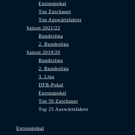
Europapokal
Top Zuschauer
Top Auswärtsfahrer
Saison 2021/22
Bundesliga
2. Bundesliga
Saison 2019/20
Bundesliga
2. Bundesliga
3. Liga
DFB-Pokal
Europapokal
Top 50 Zuschauer
Top 25 Auswärtsfahrer
Europapokal