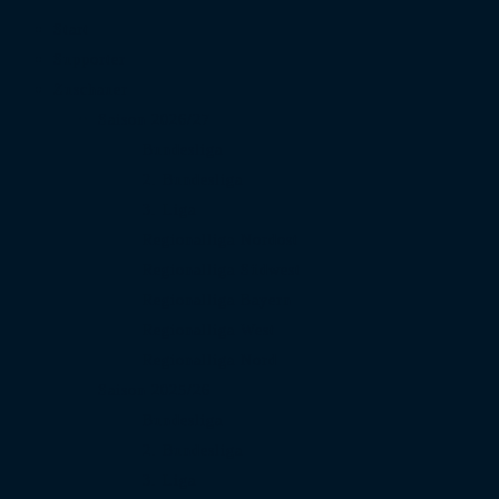
Start
Supporter
Zuschauer
Saison 2026/27
Bundesliga
2. Bundesliga
3. Liga
Regionalliga Nordost
Regionalliga Südwest
Regionalliga Bayern
Regionalliga West
Regionalliga Nord
Saison 2025/26
Bundesliga
2. Bundesliga
3. Liga