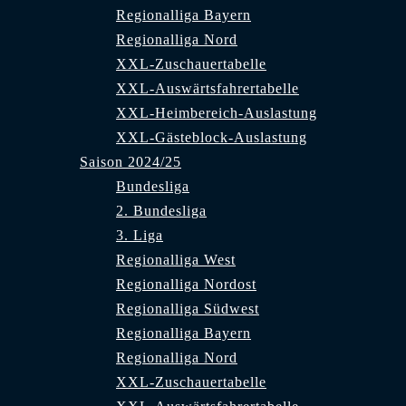
Regionalliga Bayern
Regionalliga Nord
XXL-Zuschauertabelle
XXL-Auswärtsfahrertabelle
XXL-Heimbereich-Auslastung
XXL-Gästeblock-Auslastung
Saison 2024/25
Bundesliga
2. Bundesliga
3. Liga
Regionalliga West
Regionalliga Nordost
Regionalliga Südwest
Regionalliga Bayern
Regionalliga Nord
XXL-Zuschauertabelle