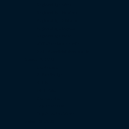
Regionalliga West
Regionalliga Nordost
Regionalliga Südwest
Regionalliga Bayern
Regionalliga Nord
XXL-Zuschauertabelle
XXL-Auswärtsfahrertabelle
Saison 2022/23
Bundesliga
2. Bundesliga
3. Liga
DFB-Pokal
Europapokal
Top Zuschauer
Top Auswärtsfahrer
Saison 2021/22