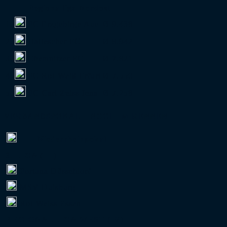
Regionalliga Nordost
1.
FC Erzgebirge Aue
Ø 9.438
2.
Hallescher FC
Ø 8.942
3.
Chemnitzer FC
Ø 7.821
4.
FC Rot-Weiß Erfurt
Ø 7.550
5.
FC Carl Zeiss Jena
Ø 7.258
VERBANDSPOKAL – NOCH IM RENNEN
Niederrheinpokal
3. LIGA (III)
Fortuna Düsseldorf
MSV Duisburg
Rot-Weiss Essen
REGIONALLIGA WEST (IV)