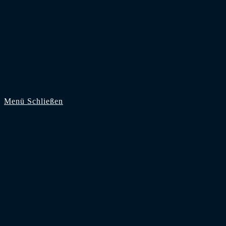
Zum Inhalt springen
Menü
Schließen
Start
Supporter
Zuschauer
Saison 2026/27
Bundesliga
2. Bundesliga
3. Liga