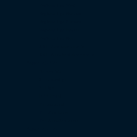
Regionalliga West
Regionalliga Nordost
Regionalliga Südwest
Regionalliga Bayern
Regionalliga Nord
XXL-Zuschauertabelle
XXL-Auswärtsfahrertabelle
Saison 2022/23
Bundesliga
2. Bundesliga
3. Liga
DFB-Pokal
Europapokal
Top Zuschauer
Top Auswärtsfahrer
Saison 2021/22