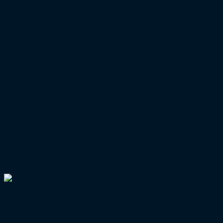
Foto: Instagram @makki.sport2
DFB-Pokal-Ranking: Der HSV hat die meiste