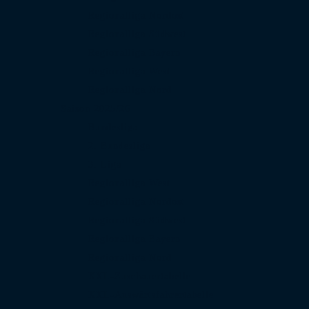
Regionalliga Nordost
Regionalliga Südwest
Regionalliga Bayern
Regionalliga West
Regionalliga Nord
Saison 2025/26
Bundesliga
2. Bundesliga
3. Liga
Regionalliga West
Regionalliga Nordost
Regionalliga Südwest
Regionalliga Bayern
Regionalliga Nord
XXL-Zuschauertabelle
XXL-Auswärtsfahrertabelle