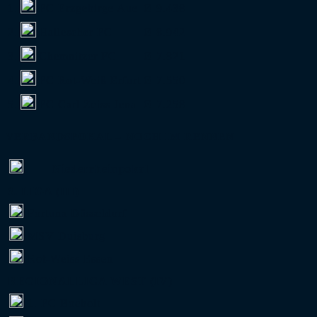
1.
FC Erzgebirge Aue
Ø 9.438
2.
Hallescher FC
Ø 8.942
3.
Chemnitzer FC
Ø 7.821
4.
FC Rot-Weiß Erfurt
Ø 7.550
5.
FC Carl Zeiss Jena
Ø 7.258
VERBANDSPOKAL – NOCH IM RENNEN
Niederrheinpokal
3. LIGA (III)
Fortuna Düsseldorf
MSV Duisburg
Rot-Weiss Essen
REGIONALLIGA WEST (IV)
1. FC Bocholt