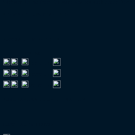
Nächster Beitrag
Trotz Fehlstart: Rostock auch gegen Dortmu
VERMARKTUNGSPARTNER
FUSSBALL IM FREE-TV
Freitag
:
19:00 Uhr
:
19:00 Uhr
:
20:30 Uhr
EUROPAPOKAL-QUALIFIKATION
ZUSCHAUER 2026/27