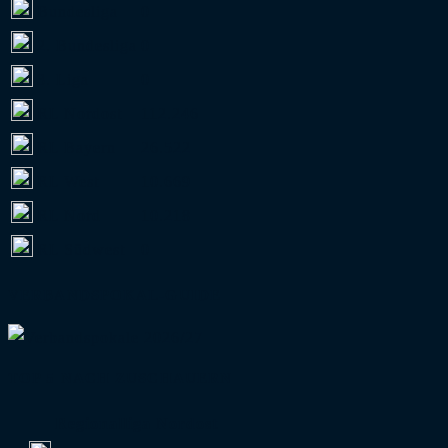
Bundesliga
0
2. Bundesliga
0
3. Liga
0
RL Nordost
112.246
RL Bayern
26.522
RL West
10.669
RL Nord
10.218
RL Südwest
0
VERBANDSPOKAL-GUIDE
TOP 5 NACH ZUSCHAUERN
Regionalliga Nordost