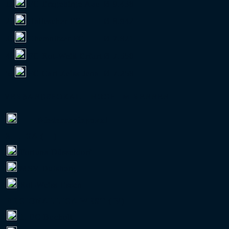
1.
FC Erzgebirge Aue
Ø 9.438
2.
Hallescher FC
Ø 8.942
3.
Chemnitzer FC
Ø 7.821
4.
FC Rot-Weiß Erfurt
Ø 7.550
5.
FC Carl Zeiss Jena
Ø 7.258
VERBANDSPOKAL – NOCH IM RENNEN
Niederrheinpokal
3. LIGA (III)
Fortuna Düsseldorf
MSV Duisburg
Rot-Weiss Essen
REGIONALLIGA WEST (IV)
1. FC Bocholt