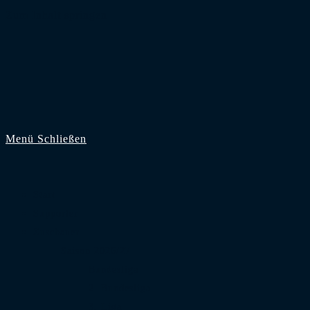
Zum Inhalt springen
Menü
Schließen
Start
Supporter
Zuschauer
Saison 2026/27
Bundesliga
2. Bundesliga
3. Liga