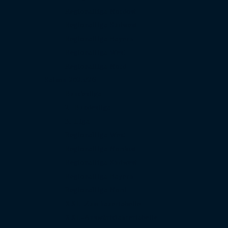
Regionalliga Nordost
Regionalliga Südwest
Regionalliga Bayern
Regionalliga West
Regionalliga Nord
Saison 2025/26
Bundesliga
2. Bundesliga
3. Liga
Regionalliga West
Regionalliga Nordost
Regionalliga Südwest
Regionalliga Bayern
Regionalliga Nord
XXL-Zuschauertabelle
XXL-Auswärtsfahrertabelle