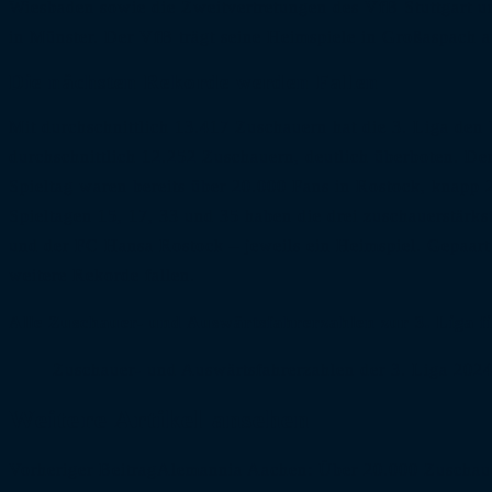
Wiesbaden sowie die Zweitvertretungen des VfB Stuttgart und
in Münster. Der VfB trägt seine Heimspiele in Großaspach a
Die nächsten Rekorde werden Fallen
Mit durchschnittlich 13.417 Zuschauern hat die 3. Liga den
durchschnittlich 12.252 Zuschauern, deutlich überboten. Der
Spieltag waren bereits über 20.000 Fans in Rostock, knapp 
Spieltagen 15, 17, 33 und 35 haben die drei zuschauerstär
und der FC Hansa Rostock – jeweils ein Heimspiel. Gepaar
weitere Rekorde fallen.
Alle Zuschauer- und Auswärtsfahrerzahlen zur 3. Liga fi
Zuschauer- und Auswärtsfahrerzahlen der 3. Liga 202
Weitere Artikel ansehen
Vorheriger Beitrag
Alemannia Aachen: Über 20.000 Zuschau