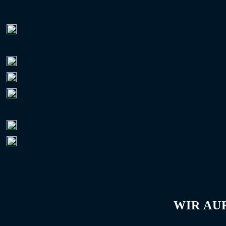
VERBANDSPOKAL – NOCH IM RENNEN
Niederrheinpokal
3. LIGA (III)
Fortuna Düsseldorf
MSV Duisburg
Rot-Weiss Essen
REGIONALLIGA WEST (IV)
1. FC Bocholt
Rot-Weiß Oberhausen
→ Zur kompletten Tabelle
WIR AU