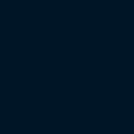
Regionalliga West
Regionalliga Nordost
Regionalliga Südwest
Regionalliga Bayern
Regionalliga Nord
XXL-Zuschauertabelle
XXL-Auswärtsfahrertabelle
Saison 2022/23
Bundesliga
2. Bundesliga
3. Liga
DFB-Pokal
Europapokal
Top Zuschauer
Top Auswärtsfahrer
Saison 2021/22