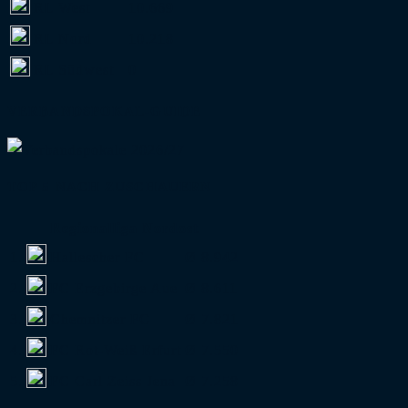
RL West
10.669
RL Nord
10.218
RL Südwest
0
VERBANDSPOKAL-GUIDE
TOP 5 NACH ZUSCHAUERN
Regionalliga Nordost
1.
Hallescher FC
Ø 8.942
2.
FC Erzgebirge Aue
Ø 8.611
3.
Chemnitzer FC
Ø 7.821
4.
FC Rot-Weiß Erfurt
Ø 7.550
5.
FC Carl Zeiss Jena
Ø 7.258