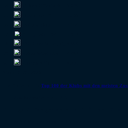
54.
Kickers Offenbach
6.039
55.
Chemnitzer FC
5.266
56.
FSV Zwickau
5.169
57.
FC Ingolstadt 04
5.073
58.
BSG Chemie Leipzig
4.999
59.
Wehen Wiesbaden
4.483
60.
Viktoria Köln
4.200
Stand: 07.05.2026
Hier findet ihr die
Top 100 der Klubs mit den meisten Zu
Zuschauertabelle 2025/26
Drittliga-Aufsteiger steuert auf höchsten Zusch
Für den SV Meppen ist es der höchste Zuschauerschnitt seit 